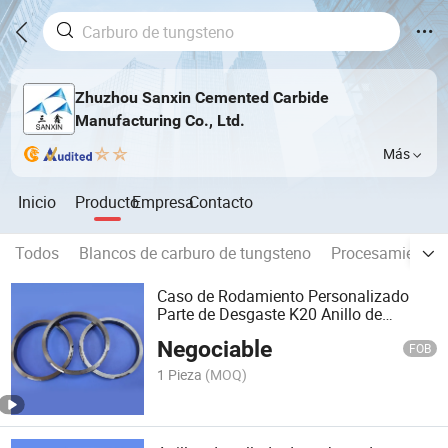
Zhuzhou Sanxin Cemented Carbide
Manufacturing Co., Ltd.
Más
Inicio
Producto
Empresa
Contacto
Todos
Blancos de carburo de tungsteno
Procesamiento d
Caso de Rodamiento Personalizado
Parte de Desgaste K20 Anillo de
Sellado de Carburo de Tungsteno
Negociable
FOB
1 Pieza
(MOQ)