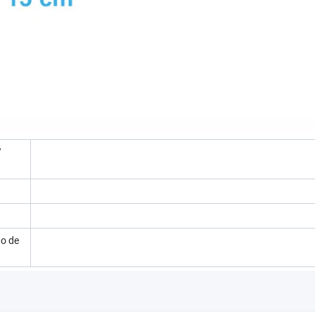
/
 o de