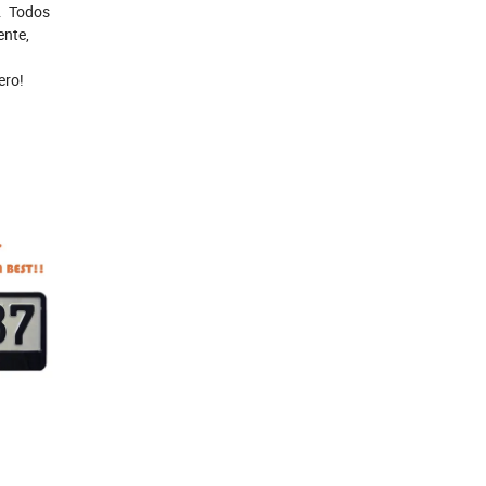
s. Todos
ente,
ero!