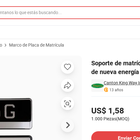
to
Marco de Placa de Matrícula
vehículos eléctricos de nueva energía de plástico
Soporte de matríc
de nueva energía 
Canton King Way In
13 años
Precios
US$ 1,58
1.000 Piezas(MOQ)
Contactar al Proveedor
Enviar Co