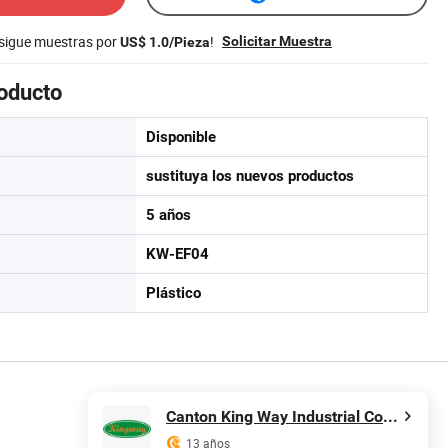
nsigue muestras por
!
Solicitar Muestra
US$ 1.0/Pieza
roducto
Disponible
sustituya los nuevos productos
5 años
KW-EF04
Plástico
Canton King Way Industrial Co., Limited
13 años