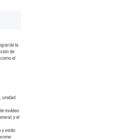
gral de la
cción de
 como el
, unidad
 de moldeo
neral, y el
y estilo
chrome