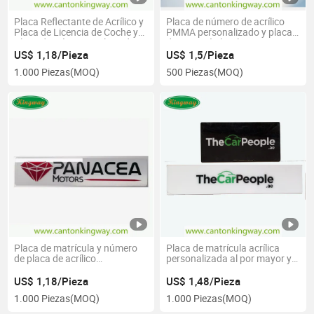
Placa Reflectante de Acrílico y
Placa de número de acrílico
Placa de Licencia de Coche y
PMMA personalizado y placa
Placa de Número y Placa de
de automóvil y placa
Vehículo
publicitaria
US$ 1,18/Pieza
US$ 1,5/Pieza
1.000 Piezas
(MOQ)
500 Piezas
(MOQ)
Placa de matrícula y número
Placa de matrícula acrílica
de placa de acrílico
personalizada al por mayor y
transparente PMMA
placa de número y placa de
letras
US$ 1,18/Pieza
US$ 1,48/Pieza
1.000 Piezas
(MOQ)
1.000 Piezas
(MOQ)