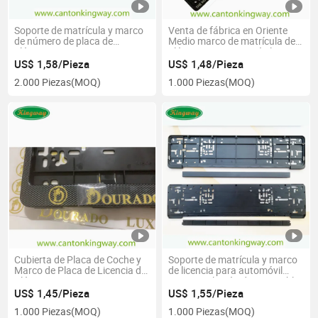
Soporte de matrícula y marco
Venta de fábrica en Oriente
de número de placa de
Medio marco de matrícula de
plástico ABS PP europeo
plástico para automóviles y
desmontable y elegante
soporte de placa de matrícula
US$ 1,58/Pieza
US$ 1,48/Pieza
2.000 Piezas
(MOQ)
1.000 Piezas
(MOQ)
Cubierta de Placa de Coche y
Soporte de matrícula y marco
Marco de Placa de Licencia de
de licencia para automóvil
Plástico Premium USA
europeo alemán desmontable
América Canadá
y funda para placa de
US$ 1,45/Pieza
US$ 1,55/Pieza
matrícula
1.000 Piezas
(MOQ)
1.000 Piezas
(MOQ)