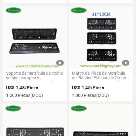
Soporte de matrícula de coche
Marco de Placa de Matrícula
versión europea y
de Plástico Estiloso de Omán
estadounidense marco de
31X13cm y Soporte de Placa
placa de matrícula
de Número
US$ 1,48/Pieza
US$ 1,45/Pieza
1.000 Piezas
(MOQ)
1.000 Piezas
(MOQ)