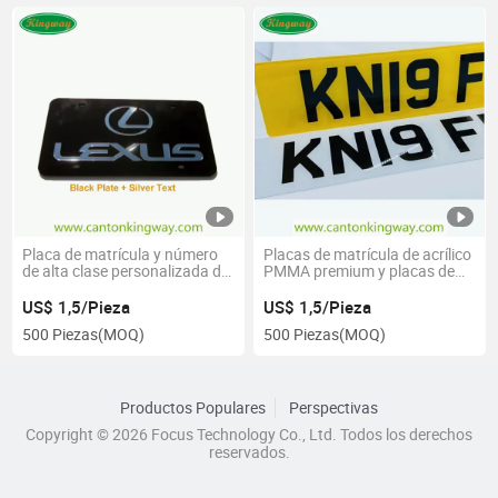
Placa de matrícula y número
Placas de matrícula de acrílico
de alta clase personalizada de
PMMA premium y placas de
PMMA acrílico
número de coche
US$ 1,5/Pieza
US$ 1,5/Pieza
500 Piezas
(MOQ)
500 Piezas
(MOQ)
Productos Populares
Perspectivas
Copyright © 2026 Focus Technology Co., Ltd. Todos los derechos
reservados.