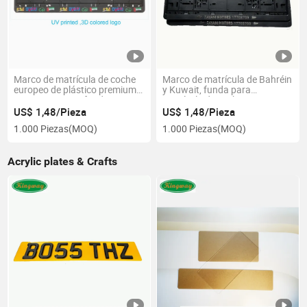
Marco de matrícula de coche
Marco de matrícula de Bahréin
europeo de plástico premium
y Kuwait, funda para
impreso en UV y funda para
matrícula de coche y soporte
número de matrícula
para número de matrícula
US$ 1,48/Pieza
US$ 1,48/Pieza
1.000 Piezas
(MOQ)
1.000 Piezas
(MOQ)
Acrylic plates & Crafts