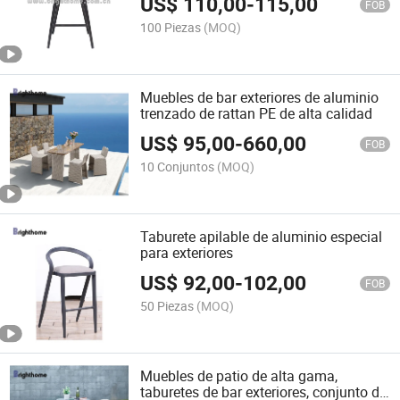
US$
110,00
-
115,00
FOB
100 Piezas
(MOQ)
Muebles de bar exteriores de aluminio
trenzado de rattan PE de alta calidad
US$
95,00
-
660,00
FOB
10 Conjuntos
(MOQ)
Taburete apilable de aluminio especial
para exteriores
US$
92,00
-
102,00
FOB
50 Piezas
(MOQ)
Muebles de patio de alta gama,
taburetes de bar exteriores, conjunto de