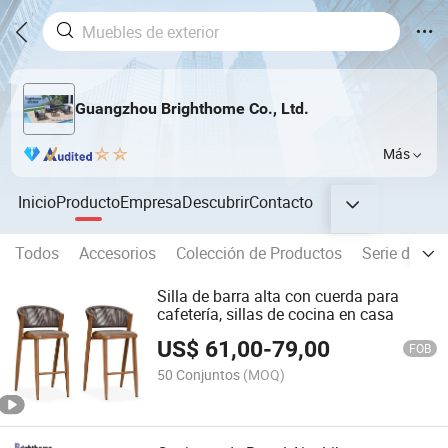
Guangzhou Brighthome Co., Ltd.
Más
Inicio
Producto
Empresa
Descubrir
Contacto
Todos
Accesorios
Colección de Productos
Serie de So
Silla de barra alta con cuerda para
cafetería, sillas de cocina en casa
US$
61,00
-
79,00
FOB
50 Conjuntos
(MOQ)