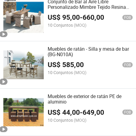
Conjunto de Bar al Aire Libre
Personalizado Mimbre Tejido Resina
Muebles de Patio
US$
95,00
-
660,00
FOB
10 Conjuntos
(MOQ)
Muebles de ratán - Silla y mesa de bar
(BG-N010A)
US$
585,00
FOB
10 Conjuntos
(MOQ)
Muebles de exterior de ratán PE de
aluminio
US$
44,00
-
649,00
FOB
10 Conjuntos
(MOQ)