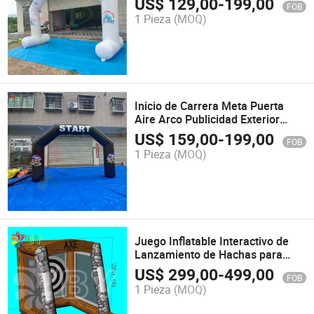
US$
129,00
-
199,00
FOB
1 Pieza
(MOQ)
Inicio de Carrera Meta Puerta
Aire Arco Publicidad Exterior
Arco Inflable para Competencias
US$
159,00
-
199,00
FOB
1 Pieza
(MOQ)
Juego Inflatable Interactivo de
Lanzamiento de Hachas para
Adultos, Juego Inflatable de
US$
299,00
-
499,00
FOB
Batalla de Hachas de Carnaval
1 Pieza
(MOQ)