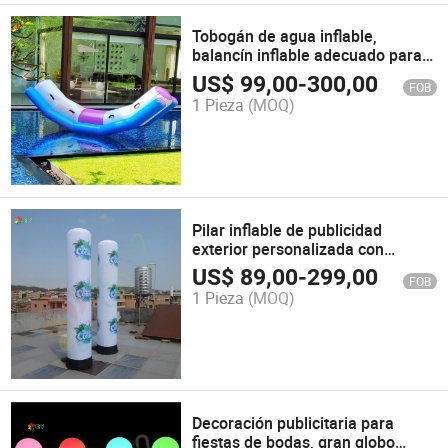
Tobogán de agua inflable,
balancín inflable adecuado para
adultos y niños, flotante para
US$
99,00
-
300,00
FOB
piscina
1 Pieza
(MOQ)
Pilar inflable de publicidad
exterior personalizada con
impresión de logo
US$
89,00
-
299,00
FOB
1 Pieza
(MOQ)
Decoración publicitaria para
fiestas de bodas, gran globo