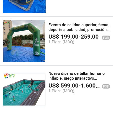
Evento de calidad superior, fiesta,
deportes, publicidad, promoción,
arco inflable arcoíris al aire libre
US$
199,00
-
259,00
FOB
en venta
1 Pieza
(MOQ)
Nuevo diseño de billar humano
inflable, juego interactivo
humano, mesa de fútbol inflable
US$
599,00
-
1.600,00
FOB
para la venta
1 Pieza
(MOQ)