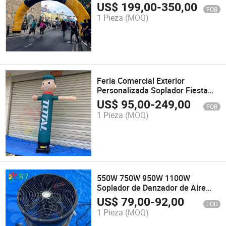
y Meta, Arco Inflable para
US$
199,00
-
350,00
FOB
Exteriores
1 Pieza
(MOQ)
Feria Comercial Exterior
Personalizada Soplador Fiesta
Escenario Viento Cielo Ondeando
US$
95,00
-
249,00
FOB
Inflables Publicitarios Danzantes
1 Pieza
(MOQ)
de Aire
550W 750W 950W 1100W
Soplador de Danzador de Aire
Inflable de Alta Calidad
US$
79,00
-
92,00
FOB
1 Pieza
(MOQ)