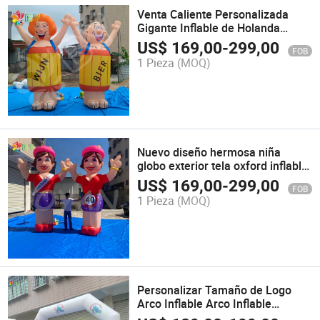
Venta Caliente Personalizada
Gigante Inflable de Holanda
Sarah para Publicidad
US$
169,00
-
299,00
FOB
1 Pieza
(MOQ)
Nuevo diseño hermosa niña
globo exterior tela oxford inflable
globo Sarah para decoración
US$
169,00
-
299,00
FOB
1 Pieza
(MOQ)
Personalizar Tamaño de Logo
Arco Inflable Arco Inflable
Publicitario Arco Inflable