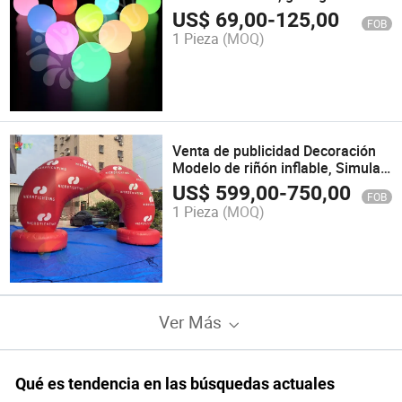
inflable de luna y planetas, globo
US$
69,00
-
125,00
FOB
de la Tierra con luz LED
1 Pieza
(MOQ)
Venta de publicidad Decoración
Modelo de riñón inflable, Simular
órgano corporal inflable globo de
US$
599,00
-
750,00
FOB
pulmón
1 Pieza
(MOQ)
Ver Más
Qué es tendencia en las búsquedas actuales