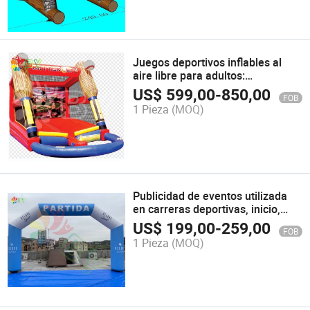
Juegos deportivos inflables al
aire libre para adultos:
baloncesto, béisbol, fútbol
US$
599,00
-
850,00
FOB
1 Pieza
(MOQ)
Publicidad de eventos utilizada
en carreras deportivas, inicio,
línea de meta, arco inflable
US$
199,00
-
259,00
FOB
exterior modelo
1 Pieza
(MOQ)