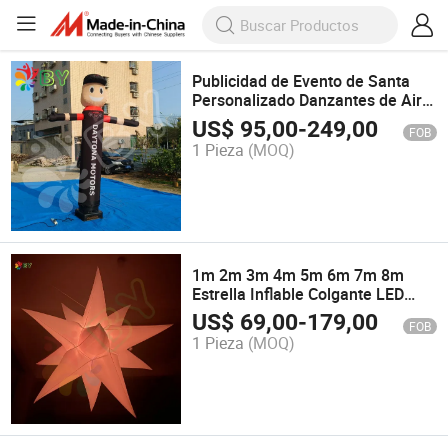
Publicidad de Evento de Santa
Personalizado Danzantes de Aire
Inflables Hombres de Ola
US$
95,00
-
249,00
FOB
Inflables Hombre de Tubo Inflable
1 Pieza
(MOQ)
en Venta
1m 2m 3m 4m 5m 6m 7m 8m
Estrella Inflable Colgante LED
para Decoración de Fiestas y
US$
69,00
-
179,00
FOB
Escenarios Estrella de
1 Pieza
(MOQ)
Iluminación Inflable LED