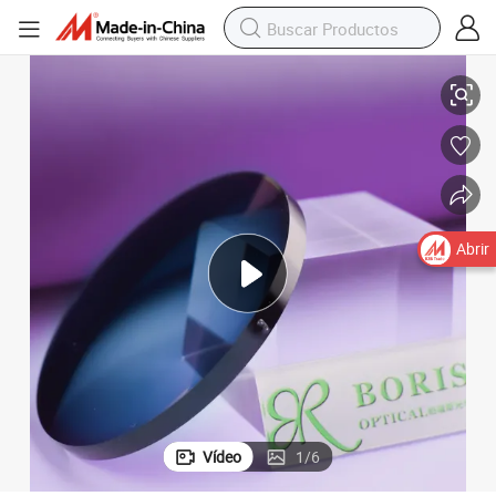
1.591 Lentes ópticas de policarbonato fotoquímicas azul bloque PC
Abrir
Vídeo
1
/
6