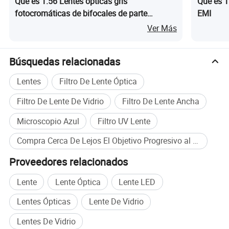
Qué es 1.56 Lentes ópticas gris
Qué es 1
fotocromáticas de bifocales de parte
EMI
redonda y azul
Ver Más
Búsquedas relacionadas
Lentes
Filtro De Lente Óptica
Filtro De Lente De Vidrio
Filtro De Lente Ancha
Microscopio Azul
Filtro UV Lente
Compra Cerca De Lejos El Objetivo Progresivo al por mayor
Proveedores relacionados
Lente
Lente Óptica
Lente LED
Lentes Ópticas
Lente De Vidrio
Lentes De Vidrio