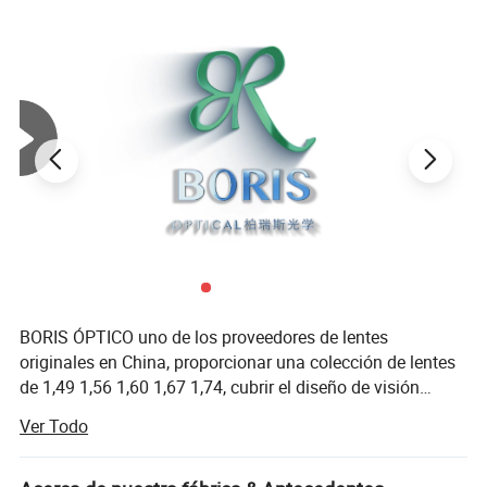
BORIS ÓPTICO uno de los proveedores de lentes
originales en China, proporcionar una colección de lentes
de 1,49 1,56 1,60 1,67 1,74, cubrir el diseño de visión
única, Bifocal y progresivo, especialmente el foco en
Ver Todo
series fotocrómicas, como foto corte azul, foto bifocal,
foto progresivo, foto corte azul progresivo, Y RX Lab Lens,
todas las lentes están hechas del material más aprobado