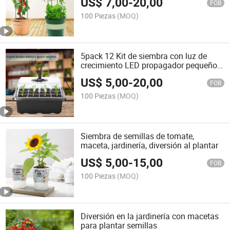
US$
7,00
-
20,00
FOB
100 Piezas
(MOQ)
5pack 12 Kit de siembra con luz de
crecimiento LED propagador pequeño
con bolsa de cultivo degradable
US$
5,00
-
20,00
FOB
100 Piezas
(MOQ)
Siembra de semillas de tomate,
maceta, jardinería, diversión al plantar
US$
5,00
-
15,00
FOB
100 Piezas
(MOQ)
Diversión en la jardinería con macetas
para plantar semillas