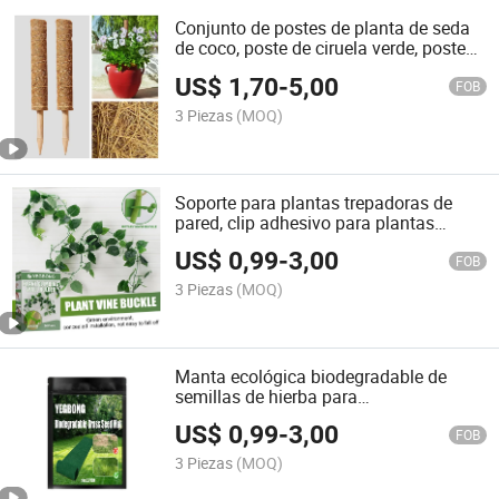
Conjunto de postes de planta de seda
de coco, poste de ciruela verde, poste
de palma de coco, marco de escalada,
US$
1,70
-
5,00
poste de musgo de bambú
FOB
3 Piezas
(MOQ)
Soporte para plantas trepadoras de
pared, clip adhesivo para plantas
verdes, soporte para plantas trepadoras
US$
0,99
-
3,00
de pared
FOB
3 Piezas
(MOQ)
Manta ecológica biodegradable de
semillas de hierba para
embellecimiento de césped
US$
0,99
-
3,00
FOB
3 Piezas
(MOQ)