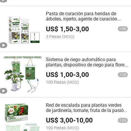
Pasta de curación para heridas de
árboles, injerto, agente de curación
para heridas de árboles frutales,
US$
1,50
-
3,00
mantenimiento de jardín
FOB
3 Piezas
(MOQ)
Sistema de riego automático para
plantas, dispositivo de riego para flores
perezosas, flujo de agua ajustable,
US$
1,00
-
3,00
riego por goteo
FOB
100 Piezas
(MOQ)
Red de escalada para plantas verdes
de jardinería, tomate, fruta de la pasión,
uva, seda, red de jardinería para
US$
3,00
-
10,00
plantas trepadoras
FOB
100 Piezas
(MOQ)