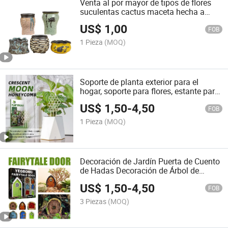
Venta al por mayor de tipos de flores
suculentas cactus maceta hecha a
mano DIY
US$
1,00
FOB
1 Pieza
(MOQ)
Soporte de planta exterior para el
hogar, soporte para flores, estante para
arreglos florales, soporte para
US$
1,50
-
4,50
enredaderas, soporte de jardinería
FOB
1 Pieza
(MOQ)
Decoración de Jardín Puerta de Cuento
de Hadas Decoración de Árbol de
Jardín Miniatura de Madera
US$
1,50
-
4,50
Decoración de Enano Puerta de Cuento
FOB
de Hadas
3 Piezas
(MOQ)