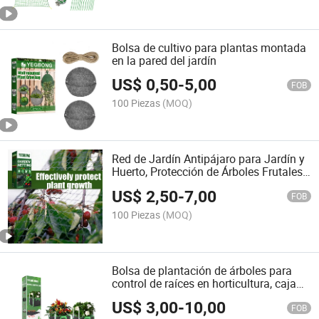
Bolsa de cultivo para plantas montada
en la pared del jardín
US$
0,50
-
5,00
FOB
100 Piezas
(MOQ)
Red de Jardín Antipájaro para Jardín y
Huerto, Protección de Árboles Frutales,
Red Antibrote para la Cría de Aves
US$
2,50
-
7,00
FOB
100 Piezas
(MOQ)
Bolsa de plantación de árboles para
control de raíces en horticultura, caja
de plántulas, bolsa nutricional para
US$
3,00
-
10,00
plantas
FOB