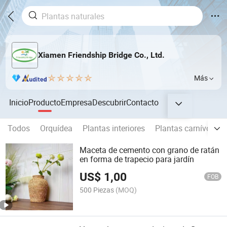
Xiamen Friendship Bridge Co., Ltd.
Más
Inicio
Producto
Empresa
Descubrir
Contacto
Todos
Orquídea
Plantas interiores
Plantas carnívoras
Maceta de cemento con grano de ratán
en forma de trapecio para jardín
US$
1,00
FOB
500 Piezas
(MOQ)