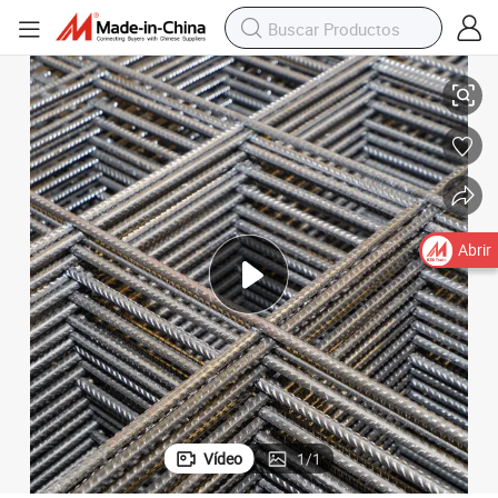
Malla de refuerzo de suelo soldada
Abrir
Vídeo
1
/
1