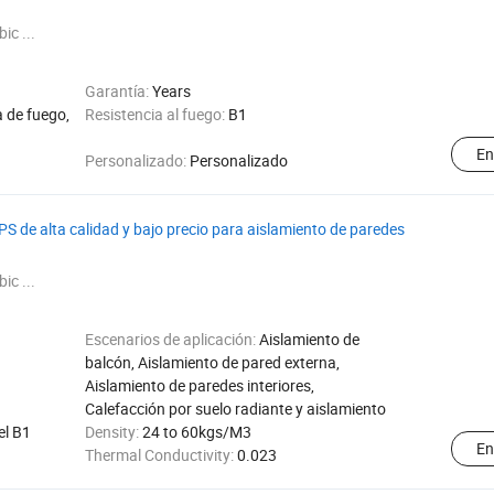
ic ...
Garantía:
Years
 de fuego,
Resistencia al fuego:
B1
En
Personalizado:
Personalizado
S de alta calidad y bajo precio para aislamiento de paredes
ic ...
Escenarios de aplicación:
Aislamiento de
balcón, Aislamiento de pared externa,
Aislamiento de paredes interiores,
Calefacción por suelo radiante y aislamiento
el B1
Density:
24 to 60kgs/M3
En
Thermal Conductivity:
0.023