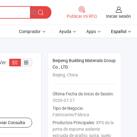
Iniciar sesión
Publicar mi RFQ
Comprador
Ayuda
Apps
Español
Beipeng Building Materials Group
Ver:
Co., LTD.
Beijing, China
Última Fecha de Inicio de Sesión:
2026-07-27
Tipo de Negocio:
Fabricante/Fábrica
viar Consulta
Productos Principales:
XPS de la
junta de espuma aislante
extruida de grafito, junta, suelo