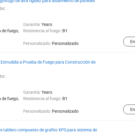
gnífugo de alta rigidez para aislamiento de paredes
ic ...
Garantía:
Years
 de fuego,
Resistencia al fuego:
B1
En
Personalizado:
Personalizado
Extrudida a Prueba de Fuego para Construcción de
ic ...
Garantía:
Years
 de fuego,
Resistencia al fuego:
B1
En
Personalizado:
Personalizado
de tablero compuesto de grafito XPS para sistema de