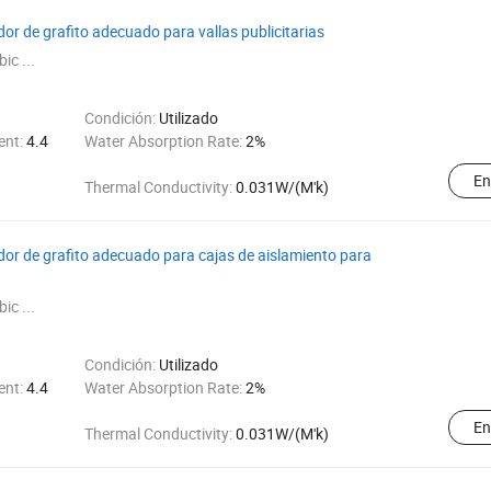
or de grafito adecuado para vallas publicitarias
ic ...
Condición:
Utilizado
ent:
4.4
Water Absorption Rate:
2%
En
Thermal Conductivity:
0.031W/(M'k)
dor de grafito adecuado para cajas de aislamiento para
ic ...
Condición:
Utilizado
ent:
4.4
Water Absorption Rate:
2%
En
Thermal Conductivity:
0.031W/(M'k)