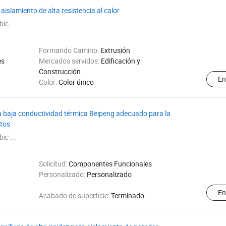
islamiento de alta resistencia al calor
ic ...
Formando Camino:
Extrusión
es
Mercados servidos:
Edificación y
Construcción
En
Color:
Color único
ra baja conductividad térmica Beipeng adecuado para la
ntos
ic ...
Solicitud:
Componentes Funcionales
Personalizado:
Personalizado
En
Acabado de superficie:
Terminado