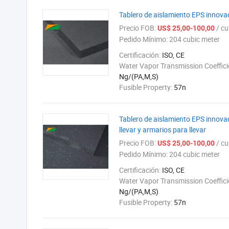
Tablero de aislamiento EPS innovad
Precio FOB:
/ cub
US$ 25,00-100,00
Pedido Mínimo:
204 cubic meter
Certificación:
ISO, CE
Water Vapor Transmission Coeffici
Ng/(PA,M,S)
Fusible Property:
57n
Tablero de aislamiento EPS innova
llevar y armarios para llevar
Precio FOB:
/ cub
US$ 25,00-100,00
Pedido Mínimo:
204 cubic meter
Certificación:
ISO, CE
Water Vapor Transmission Coeffici
Ng/(PA,M,S)
Fusible Property:
57n