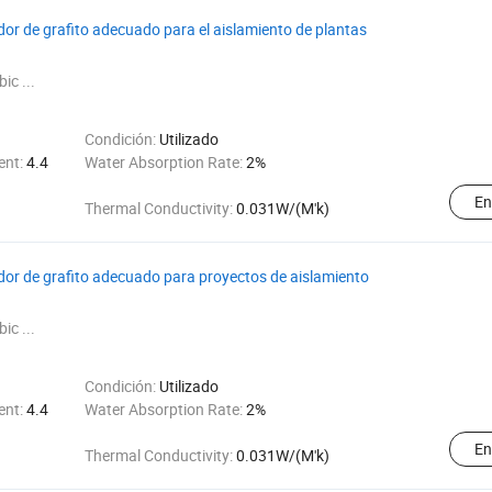
or de grafito adecuado para el aislamiento de plantas
ic ...
Condición:
Utilizado
ent:
4.4
Water Absorption Rate:
2%
En
Thermal Conductivity:
0.031W/(M'k)
dor de grafito adecuado para proyectos de aislamiento
ic ...
Condición:
Utilizado
ent:
4.4
Water Absorption Rate:
2%
En
Thermal Conductivity:
0.031W/(M'k)