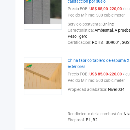
calefacción por suelo
Precio FOB:
/ cub
US$ 85,00-220,00
Pedido Mínimo:
500 cubic meter
Servicio postventa:
Online
Característica:
Ambiental, A prueba
Peso ligero
Certificación:
ROHS, ISO9001, SGS
China fabricó tablero de espuma XP
exteriores
Precio FOB:
/ cub
US$ 85,00-220,00
Pedido Mínimo:
500 cubic meter
Propiedad adiabática:
Nivel 034
Rendimiento de la combustión:
Niv
Fireproof:
B1, B2