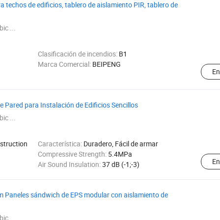
 techos de edificios, tablero de aislamiento PIR, tablero de
ic ...
Clasificación de incendios:
B1
Marca Comercial:
BEIPENG
En
 Pared para Instalación de Edificios Sencillos
ic ...
nstruction
Característica:
Duradero, Fácil de armar
Compressive Strength:
5.4MPa
En
Air Sound Insulation:
37 dB (-1;-3)
mm Paneles sándwich de EPS modular con aislamiento de
ic ...