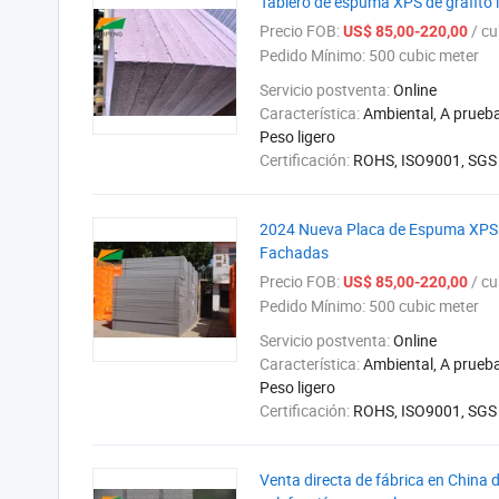
Tablero de espuma XPS de grafito i
Precio FOB:
/ cub
US$ 85,00-220,00
Pedido Mínimo:
500 cubic meter
Servicio postventa:
Online
Característica:
Ambiental, A prueba
Peso ligero
Certificación:
ROHS, ISO9001, SGS
2024 Nueva Placa de Espuma XPS 
Fachadas
Precio FOB:
/ cub
US$ 85,00-220,00
Pedido Mínimo:
500 cubic meter
Servicio postventa:
Online
Característica:
Ambiental, A prueba
Peso ligero
Certificación:
ROHS, ISO9001, SGS
Venta directa de fábrica en China 