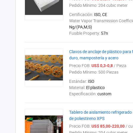
Pedido Mínimo:
204 cubic meter
Certificación:
ISO, CE
Water Vapor Transmission Coeffici
Ng/(PA,M,S)
Fusible Property:
57n
Clavos de anclaje de plástico para 
duro, mampostería y acero
Precio FOB:
/ Pieza
US$ 0,3-0,8
Pedido Mínimo:
500 Piezas
Estándar:
ISO
Material:
El plastico
Especificación:
custom
Tablero de aislamiento refrigerado 
de poliestireno XPS
Precio FOB:
/ cub
US$ 85,00-220,00
Pedido Mínimo:
204 cubic meter