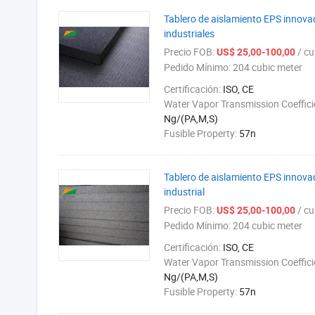
Tablero de aislamiento EPS innovad
industriales
Precio FOB:
/ cub
US$ 25,00-100,00
Pedido Mínimo:
204 cubic meter
Certificación:
ISO, CE
Water Vapor Transmission Coeffici
Ng/(PA,M,S)
Fusible Property:
57n
Tablero de aislamiento EPS innova
industrial
Precio FOB:
/ cub
US$ 25,00-100,00
Pedido Mínimo:
204 cubic meter
Certificación:
ISO, CE
Water Vapor Transmission Coeffici
Ng/(PA,M,S)
Fusible Property:
57n