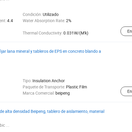
Condición:
Utilizado
ent:
4.4
Water Absorption Rate:
2%
En
Thermal Conductivity:
0.031W/(M'k)
fijar lana mineral y tableros de EPS en concreto blando a
Tipo:
Insulation Anchor
Paquete de Transporte:
Plastic Film
En
Marca Comercial:
beipeng
de alta densidad Beipeng, tablero de aislamiento, material
ic ...