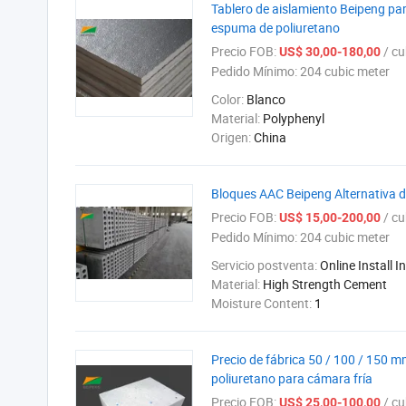
Tablero de aislamiento Beipeng para
espuma de poliuretano
Precio FOB:
/ cub
US$ 30,00-180,00
Pedido Mínimo:
204 cubic meter
Color:
Blanco
Material:
Polyphenyl
Origen:
China
Bloques AAC Beipeng Alternativa de
Precio FOB:
/ cub
US$ 15,00-200,00
Pedido Mínimo:
204 cubic meter
Servicio postventa:
Online Install I
Material:
High Strength Cement
Moisture Content:
1
Precio de fábrica 50 / 100 / 150 
poliuretano para cámara fría
Precio FOB:
/ cub
US$ 25,00-100,00