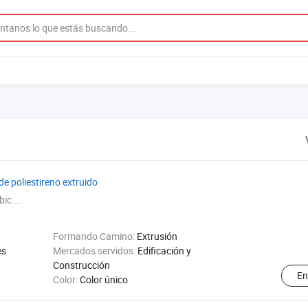
e poliestireno extruido
ic ...
Formando Camino:
Extrusión
es
Mercados servidos:
Edificación y
Construcción
En
Color:
Color único