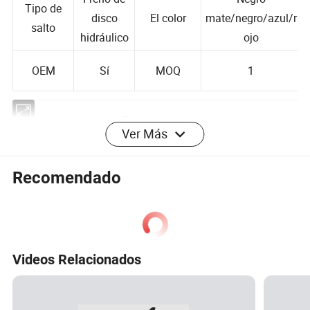
Freno de
Negro
Tipo de
disco
El color
mate/negro/azul/r
salto
hidráulico
ojo
OEM
Sí
MOQ
1
Ver Más
El rendimiento
El tiempo
Carga
Recomendado
6-8 h
232kg.
de carga
máx.
La
Capacidad
1900*825*114
dimensió
de
Hasta 25 grados
0mm
Videos Relacionados
n
ascenso
Velocidad
La
80km/h
1 año
máx.
garantía