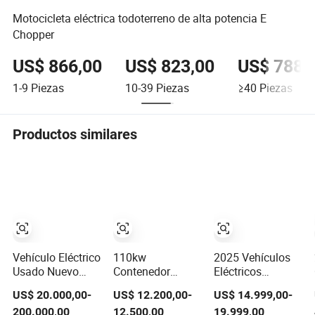
Motocicleta eléctrica todoterreno de alta potencia E
Chopper
US$ 866,00
US$ 823,00
US$ 788,
1-9
Piezas
10-39
Piezas
≥40
Piezas
Productos similares
Vehículo Eléctrico
110kw
2025 Vehículos
Usado Nuevo
Contenedor
Eléctricos
Barato Chino Byd
Negro Hong Qi
Híbridos Usados
US$ 20.000,00-
US$ 12.200,00-
US$ 14.999,00-
Dolphin 2025
5040*1910*1569
Byd Song Plus
200.000,00
12.500,00
19.999,00
Edición de
Vehículo Eléctrico
Phev Con