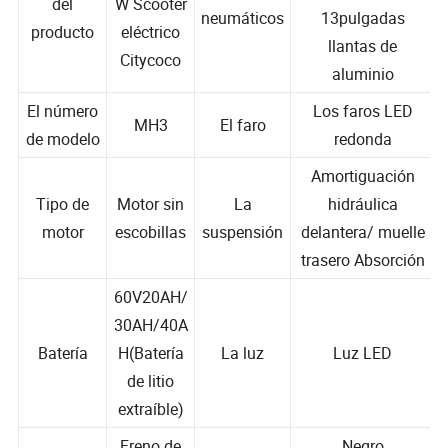
Los
trasero
del
W Scooter
neumáticos
13pulgadas
producto
eléctrico
llantas de
Citycoco
aluminio
El número
Los faros LED
MH3
El faro
de modelo
redonda
Amortiguación
Tipo de
Motor sin
La
hidráulica
motor
escobillas
suspensión
delantera/ muelle
trasero Absorción
60V20AH/
30AH/40A
Batería
H(Batería
La luz
Luz LED
de litio
extraíble)