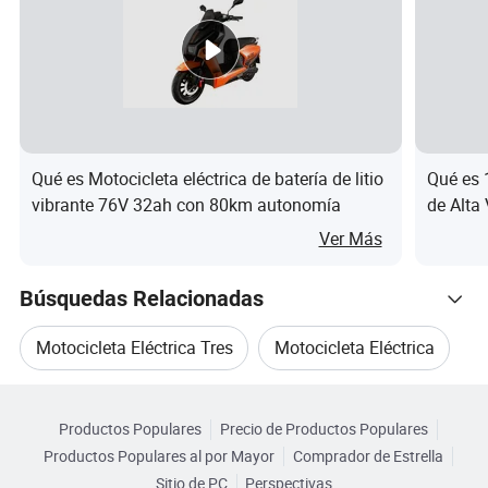
La
La función
Función de
resistenci
60-80km.
de inicio
arranque normal
a
Actualización de componentes
Qué es Motocicleta eléctrica de batería de litio
Qué es 
Alarma
vibrante 76V 32ah con 80km autonomía
de Alta
60V 20Ah
Batería
antirrobo
para Ad
Ver Más
batería de litio
inteligente
Tablero de
instrument
Búsquedas Relacionadas
Alarma
Motor sin
os
antirrobo
Motocicleta Eléctrica Tres
Motocicleta Eléctrica
El motor
escobillas Hub
inteligente más
de 2000W
Navegar por Categorías
Bluetooth
Motocicleta Bicicleta Eléctrica
Productos Populares
Precio de Productos Populares
Envase y Embalaje
Productos Populares al por Mayor
Comprador de Estrella
Motocicleta Eléctrica De Batería
Sitio de PC
Perspectivas