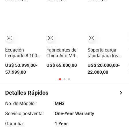
Conducción
a Batería EV
Conducción
Inteligente 420km
Inteligente Sedán
Edición de
Familiar
Libertad en Venta
Compacto
Caliente
Vehículo de
Nueva Energía
Ecuación
Fabricantes de
Soporta carga
Leopardo 8 100
China Aito M9
rápida para los
Km Rango
Coche 5-Doors 6-
vehículos
US$ 53.999,00-
US$ 65.000,00
US$ 20.000,00-
Eléctrico Puro
Seats SUV Rhd
eléctricos de
57.999,00
22.000,00
Vehículo Híbrido
Vehículos
nueva energía
Enchufable SUV
Eléctricos
más vendidos
Usado Vehículo
Híbridos
Todo Terreno
Detalles Rápidos
No. de Modelo.:
MH3
Servicio postventa:
One-Year Warranty
Garantía:
1 Year