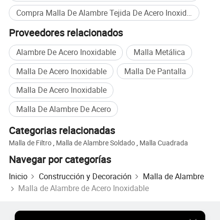
Compra Malla De Alambre Tejida De Acero Inoxidable al por mayor
Proveedores relacionados
Alambre De Acero Inoxidable
Malla Metálica
Malla De Acero Inoxidable
Malla De Pantalla
Malla De Acero Inoxidable
Malla De Alambre De Acero
Material:
Acero inoxidable 304 316 316L 201 de níquel titanio, acero galvanizado
Categorias relacionadas
Tipo de tejido:
Liso y llano y Sarga neerlandés y Sarga neerlandés y holandés atrás
Diámetro del hilo:
Aceptar la personalización
Malla de Filtro
,
Malla de Alambre Soldado
,
Malla Cuadrada
La apertura(la
apertura de ancho)
:
Aceptar la personalización
Malla:
1-2600
Navegar por categorías
El ancho de malla de alambre:
0,2M-2M
Ancho:
1m 1,3 millones de 1,2 m 1,5m
Inicio
Construcción y Decoración
Malla de Alambre
Longitud:
Cuando se desarrolló, la longitud es de diez pies
Malla de Alambre de Acero Inoxidable
Productos Populares
Precio de Productos Populares