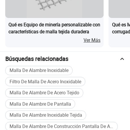
Qué es Equipo de minería personalizable con
Qué es M
En Anping County Tuojiang malla de alambre Products Co., Ltd.,
características de malla tejida duradera
corrugado
nos especializamos en la meticulosa de la producción de
metálica
Ver Más
productos de acero inoxidable, centrándose principalmente en
acero inoxidable tejido de redes. Con una amplia gama de
especificaciones de productos y opciones personalizables, damos
Búsquedas relacionadas
una calurosa invitar a nuevos clientes y volver a consultar con
Malla De Alambre Inoxidable
nosotros para soluciones personalizadas.
Filtro De Malla De Acero Inoxidable
Malla De Alambre De Acero Tejido
Malla De Alambre De Pantalla
Malla De Alambre Inoxidable Tejida
Malla De Alambre De Construcción Pantalla De Acero Inoxidable