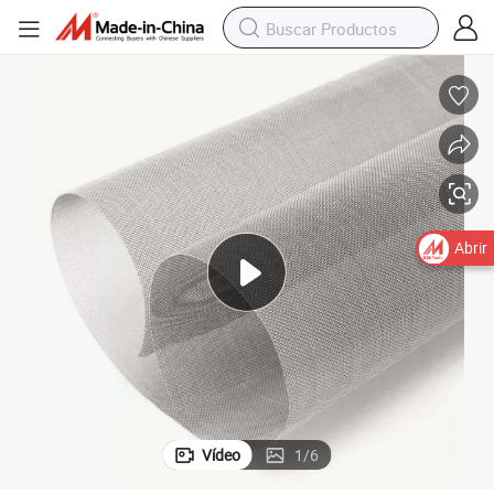
Abrir
Vídeo
1
/
6