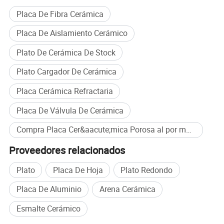
productos
de algodón de fibra de poliéster
y hemos estado
Placa De Fibra Cerámica
ofreciendo nuestros productos y servicios a nuestros clientes de
más de 108
países o regiones.
Placa De Aislamiento Cerámico
Plato De Cerámica De Stock
Plato Cargador De Cerámica
Placa Cerámica Refractaria
Placa De Válvula De Cerámica
Compra Placa Cer&aacute;mica Porosa al por mayor
Highborn Group está prestando gran atención a la calidad de los
Proveedores relacionados
productos y a la investigación tecnológica todo el tiempo. Hemos
superado LAS pruebas ROHS, CE, MSDS y también la
Plato
Placa De Hoja
Plato Redondo
autenticación ISO9001. Tenemos 8 marcas registradas y 25
Placa De Aluminio
Arena Cerámica
patentes. También en 2020, ganamos el título de Empresa
China de Alta Tecnología y Empresas privadas de Ciencia y
Esmalte Cerámico
Tecnología de Jiangsu.