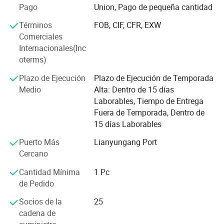
partes electrónicas. Su resistencia al desgaste y a la
Pago
Union, Pago de pequeña cantidad
corrosión es beneficiosa en las boquillas de las bombas y
Términos
FOB, CIF, CFR, EXW
en las piezas de las válvulas, y su alta resistencia al calor
Comerciales
y a los golpes térmicos es útil en las piezas cerámicas del
Internacionales(Inc
motor.
oterms)
En comparación con la cerámica y el metal avanzados,
Plazo de Ejecución
Plazo de Ejecución de Temporada
con alta dureza, alta resistencia, alta temperatura (fuego),
Medio
Alta: Dentro de 15 días
resistencia al desgaste, resistencia a la corrosión,
Laborables, Tiempo de Entrega
resistencia a ácidos y álcalis, resistencia a la oxidación,
Fuera de Temporada, Dentro de
aislamiento, no magnético, buena estabilidad química y
15 días Laborables
otros excelentes resultados, por lo que a menudo se utiliza
en el medio ambiente del material metálico no es hasta.
Puerto Más
Lianyungang Port
Cercano
Hasta ahora, hemos exportado nuestros productos a
over100 países, y la mayoría de nuestros productos
Cantidad Mínima
1 Pc
cerámicos son exportados a Europa, EE.UU. Y así
de Pedido
sucesivamente.
Socios de la
25
cadena de