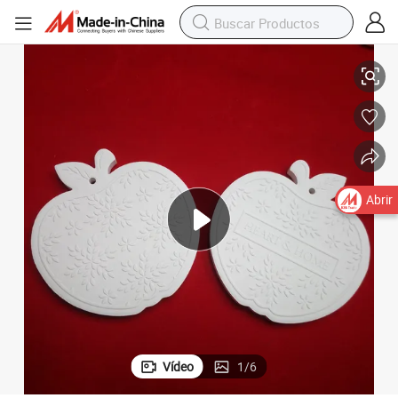
 el armario
Placa de aroma de cerámica porosa con patrón de manzana colgando en
Abrir
Vídeo
1
/
6