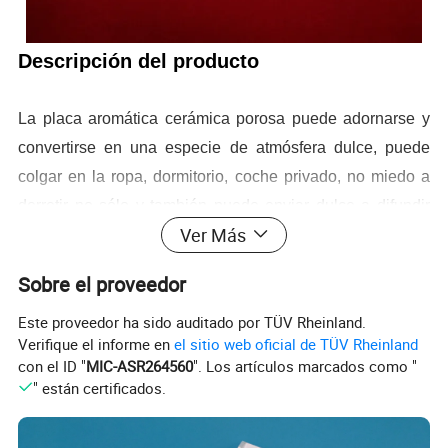
Descripción del producto
La placa aromática cerámica porosa puede adornarse y
convertirse en una especie de atmósfera dulce, puede
colgar en la ropa, dormitorio, coche privado, no miedo a
derretir no sólo y también puede enviar dulce a difundir
Ver Más
todo el espacio en otoño de invierno
Ventaja
Sobre el proveedor
Este proveedor ha sido auditado por TÜV Rheinland.
1. La placa aromática cerámica porosa es de tamaño
Verifique el informe en
el sitio web oficial de TÜV Rheinland
uniforme de poro y áreas de alta superficie
con el ID "
MIC-ASR264560
". Los artículos marcados como "
2. Excelente resistencia química
" están certificados.
3. Buena resistencia al desgaste y a la erosión
4. Soporta altas temperaturas