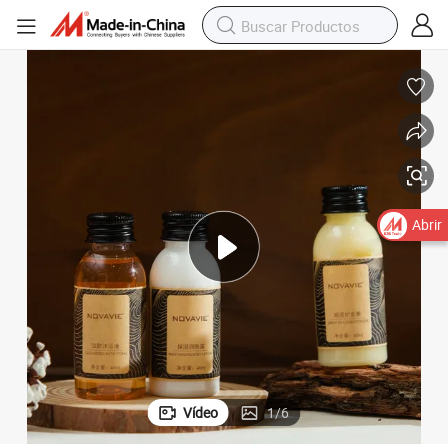
Abrir
Vídeo
1
/
6