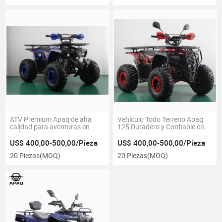
ATV Premium Apaq de alta
Vehículo Todo Terreno Apaq
calidad para aventuras en
125 Duradero y Confiable en
todo terreno
Venta
US$ 400,00-500,00/Pieza
US$ 400,00-500,00/Pieza
20 Piezas
(MOQ)
20 Piezas
(MOQ)