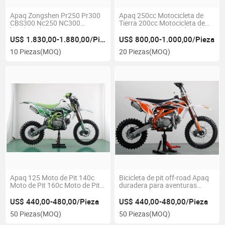
Apaq Zongshen Pr250 Pr300
Apaq 250cc Motocicleta de
CBS300 Nc250 NC300
Tierra 200cc Motocicleta de
bicicleta de tierra
Tierra 300cc Motocicleta de
Tierra 300cc Enduro
US$ 1.830,00-1.880,00/Pieza
US$ 800,00-1.000,00/Pieza
10 Piezas
(MOQ)
20 Piezas
(MOQ)
Apaq 125 Moto de Pit 140c
Bicicleta de pit off-road Apaq
Moto de Pit 160c Moto de Pit
duradera para aventuras
190c Moto de Pit
emocionantes
US$ 440,00-480,00/Pieza
US$ 440,00-480,00/Pieza
50 Piezas
(MOQ)
50 Piezas
(MOQ)