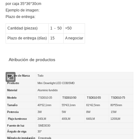
por caja 35*36*30cm
Ejemplo de imagen:
Plazo de entrega:
Cantidad (piezas)
1
-
50
>50
Plazo de entrega (días)
15
A negociar
Atribución de productos
Nombre de Marca
Todo
Producto
Mini Downlight LED COB/SMD
Material
Aluminio fundido
Modelo
TSD010-35
TSD010-50
TSD010-55
TSD010-75
Tamaño
40*32,1mm
55*43,1mm
61*42,5mm
80*55mm
Potencia
3W
5W
8W
15W
Flujo luminoso
240LM
400LM
640LM
1200LM
Fuente de luz
SMD3030
Ángulo de viga
30°
Método de instalación
Empotrada