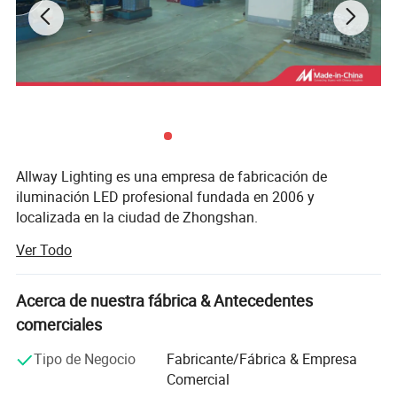
Allway Lighting es una empresa de fabricación de
iluminación LED profesional fundada en 2006 y
localizada en la ciudad de Zhongshan.
Ver Todo
Con el desarrollo de la última tecnología LED y el auge de
las demandas LED. Allway Lighting fue fundada en 2006,
que proporciona las soluciones de iluminación más
Acerca de nuestra fábrica & Antecedentes
profesionales para edificios comerciales y residenciales.
comerciales
Para suministrar productos competitivos a nuestros
Tipo de Negocio
Fabricante/Fábrica & Empresa
clientes de forma oportuna y esforzarse por reforzar aún
Comercial
más nuestras capacidades de Marca. Tenemos nuestro