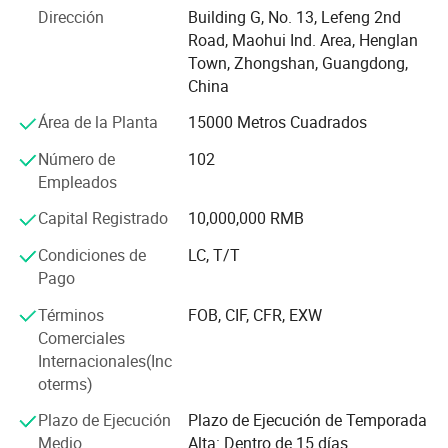
propio equipo de pruebas profesionales y un estricto
Dirección
Building G, No. 13, Lefeng 2nd
sistema de control de calidad para proporcionarle
Road, Maohui Ind. Area, Henglan
productos y servicios de alta calidad
Town, Zhongshan, Guangdong,
China
, prestamos mucha atención a nuestros productos, desde
el diseño hasta los productos acabados. Tenemos nuestro
Área de la Planta
15000 Metros Cuadrados
propio equipo de diseño y máquinas de conjuntos
Número de
102
completos incluyendo herramientas, fundición a presión,
Empleados
CNC y talleres de montaje. OEM&ODM son aceptables.
Capital Registrado
10,000,000 RMB
Para servir mejor a nuestros clientes, los comentarios de
los clientes son tan importantes para que mejoremos
Condiciones de
LC, T/T
nuestros productos, de modo que reflejemos rápidamente
Pago
los comentarios en el desarrollo de nuestros productos
Términos
FOB, CIF, CFR, EXW
con los efectos conjuntos de todo el personal, nuestros
Comerciales
productos son populares en Europa, Sudamérica, África,
Internacionales(Inc
Oriente Medio, el mercado del Sudeste Asiático.
oterms)
Plazo de Ejecución
Plazo de Ejecución de Temporada
Allway Lighting se dedicará a explorar nuevos valores de
Medio
Alta: Dentro de 15 días
LED con un potencial infinito y crear un ambiente de