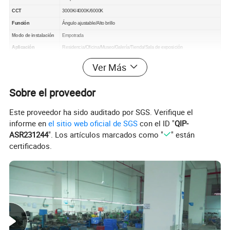
CCT
3000K/4000K/6000K
Función
Ángulo ajustable/Alto brillo
Modo de instalación
Empotrada
Aplicación
Residencia/Oficina/Museo/Galería/Tienda/Sala de exposición
1. Sólidas capacidades ODM y OEM
Ver Más
2. Diseño de parches ofrecido
3. Onlne Touring, servicio en línea las 24 horas
4. Sistema de control de calidad con experiencia, expertos profesionales en I+D.
Por qué
nos eligen
5. Muestra gratuita
Sobre el proveedor
6. Envío rápido
7. Política de devoluciones aplicada
8. 100% pago seguro
Este proveedor ha sido auditado por SGS. Verifique el
informe en
el sitio web oficial de SGS
con el ID "
QIP-
ASR231244
". Los artículos marcados como "
" están
certificados.