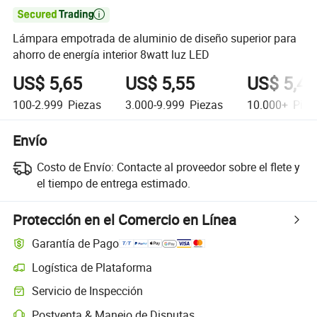

Lámpara empotrada de aluminio de diseño superior para
ahorro de energía interior 8watt luz LED
US$ 5,65
US$ 5,55
US$ 5,45
100-2.999
Piezas
3.000-9.999
Piezas
10.000+
Piez
Envío
Costo de Envío:
Contacte al proveedor sobre el flete y
el tiempo de entrega estimado.
Protección en el Comercio en Línea
Garantía de Pago
Logística de Plataforma
Seguimiento de envíos más claro con logística soportada por la plata
Servicio de Inspección
Inspección previa al envío opcional para controles de calidad y cantid
Postventa & Manejo de Disputas