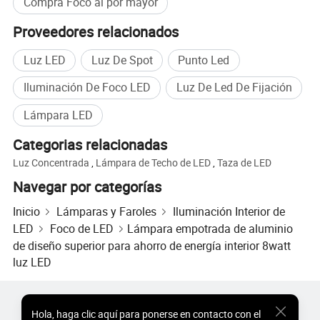
Compra Foco al por mayor
Proveedores relacionados
Luz LED
Luz De Spot
Punto Led
Iluminación De Foco LED
Luz De Led De Fijación
Lámpara LED
Categorias relacionadas
Luz Concentrada
,
Lámpara de Techo de LED
,
Taza de LED
Navegar por categorías
Inicio
Lámparas y Faroles
Iluminación Interior de
LED
Foco de LED
Lámpara empotrada de aluminio
de diseño superior para ahorro de energía interior 8watt
luz LED
Productos Populares
Precio de Productos Populares
Hola
,
haga clic aquí para ponerse en contacto con el