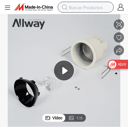
a interior 8watt luz LED
Lámpara empotrada de aluminio de diseño superior para ahorro de energí
Abrir
Vídeo
1
/
6