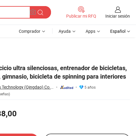
Iniciar sesión
Publicar mi RFQ
Comprador
Ayuda
Apps
Español
ra interiores
cicio ultra silenciosas, entrenador de bicicletas,
 gimnasio, bicicleta de spinning para interiores
All Universe Fitness Technology (Qingdao) Co., Ltd.
5 años
señas)
88,00