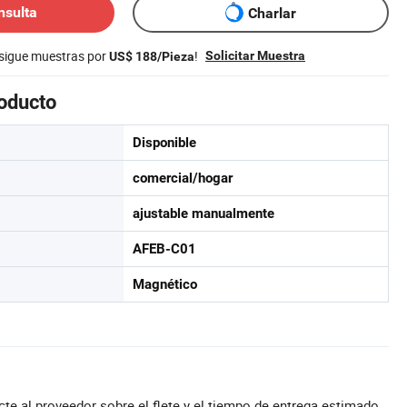
nsulta
Charlar
nsigue muestras por
!
Solicitar Muestra
US$ 188/Pieza
roducto
Disponible
comercial/hogar
ajustable manualmente
AFEB-C01
Magnético
te al proveedor sobre el flete y el tiempo de entrega estimado.