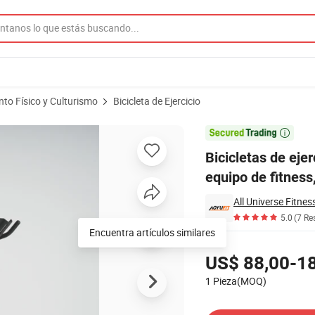
nto Físico y Culturismo
Bicicleta de Ejercicio
enador de bicicletas, equipo de fitness, gimnasio, bicicleta de spinning pa

Bicicletas de ejer
equipo de fitness,
5.0
(7 Re
Precios
US$ 88,00-1
1 Pieza(MOQ)
Contactar al Proveedor