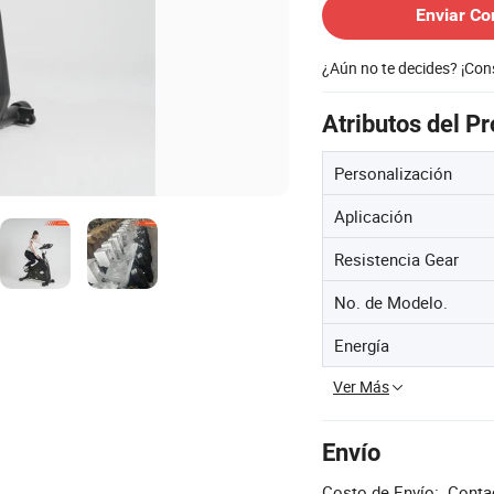
Enviar Co
¿Aún no te decides? ¡Co
Atributos del P
Personalización
Aplicación
Resistencia Gear
No. de Modelo.
Energía
Ver Más
Envío
Costo de Envío:
Contac