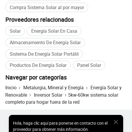
Compra Sistema Solar al por mayor
Proveedores relacionados
Solar
Energía Solar En Casa
Almacenamiento De Energía Solar
Sistema De Energía Solar Portátil
Productos De Energía Solar
Panel Solar
Navegar por categorías
Inicio
Metalurgia, Mineral y Energía
Energía Solar y
Renovable
Inversor Solar
5kw-60kw sistema solar
completo para hogar fuera de la red
Productos Populares
Precio de Productos Populares
Hola
,
haga clic aquí para ponerse en contacto con el
Productos Populares al por Mayor
Comprador de Estrella
proveedor para obtener más información.