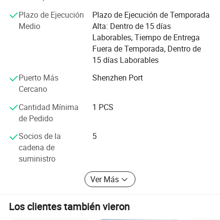
ALISHINE, ALISHINE se compromete a proporcionar las
Plazo de Ejecución
Plazo de Ejecución de Temporada
soluciones y servicios más completos, eficientes y
Medio
Alta: Dentro de 15 días
profesionales al mundo.
Laborables, Tiempo de Entrega
En un ambiente informal, nuestros ambiciosos ingenieros,
Fuera de Temporada, Dentro de
desarrolladores de proyectos, equipo de control de calidad
15 días Laborables
y técnicos están trabajando juntos en proyectos de
Puerto Más
Shenzhen Port
energía sostenible. Es nuestro enfoque innovador y
Cercano
emprendedor que hace que nuestros proyectos sean un
éxito.
Cantidad Mínima
1 PCS
de Pedido
Ofrecemos servicios de diseño de sistemas solares y
asesoramiento técnico a diferentes peticiones. Por favor,
Socios de la
5
póngase en contacto con nuestro centro de atención al
cadena de
cliente y el ingeniero de ventas de ALISHINE se pondrá en
suministro
contacto con usted en un plazo de 24 horas. Esperamos
con interés establecer relaciones comerciales con usted.
Ver Más
Los clientes también vieron