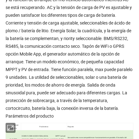
se está recuperando. AC y la tensión de carga de PV es ajustable y
pueden satisfacer los diferentes tipos de carga de batería.
Corriente y tensión de carga ajustable, seleccionables de ácido de
plomo / batería de litio. Energía Solar, la cuadrícula, y la energía de
la batería se complementan, y riority seleccionable. BMS/RS232,
RS485, la comunicación contacto seco. Tapón de WiFi o GPRS
opción Mobile App, el generador automático de la opción de
arranque. Tiene un modelo económico, de pequeña capacidad
MPPT y PV de entrada. Tiene función paralela, max puede paralelo
9 unidades. La utilidad de seleccionables, solar o una batería de
prioridad, los modos de ahorro de energía. Salida de onda
sinusoidal pura, puede ser adecuado para diferentes cargas. La
protección de sobrecarga, a través de la temperatura,
cortocircuito, batería baja, la conexión inversa de la batería.
Parámetros del producto
El nombre del
Parámetros
Paquete
producto
DC48V/5.5KW AC230V 50Hz/60Hz. MPPT actual:
Uso autónomo no es compatible con funcionamiento en paralelo. El tamaño del
AL-5.5KW
el máximo 100A. La corriente alterna: un máximo de 80A.