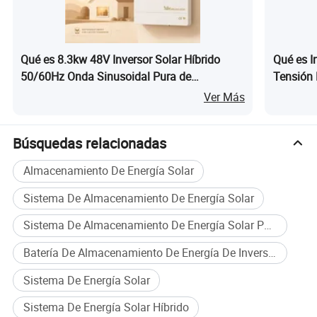
Qué es 8.3kw 48V Inversor Solar Híbrido
Qué es I
50/60Hz Onda Sinusoidal Pura de
Tensión
Adaptación Automática 230V Sistema de
Inversor
Ver Más
Energía para el Hogar
Aplicaci
Búsquedas relacionadas
Almacenamiento De Energía Solar
Sistema De Almacenamiento De Energía Solar
Sistema De Almacenamiento De Energía Solar Para El Hogar
Batería De Almacenamiento De Energía De Inversor Solar
Sistema De Energía Solar
Sistema De Energía Solar Híbrido