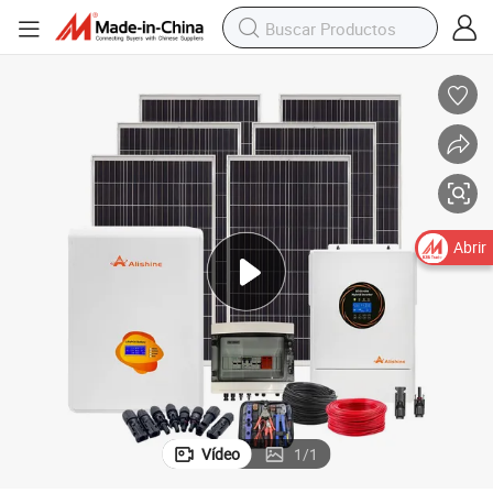
5kw-60kw sistema solar completo para hogar fuera de la red
Abrir
Vídeo
1
/
1