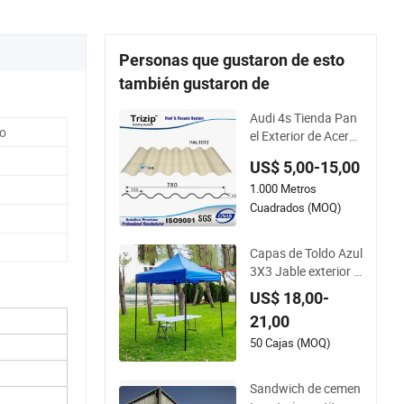
Personas que gustaron de esto
también gustaron de
Audi 4s Tienda Pan
ro
el Exterior de Acero
Corrugado Usado E
US$ 5,00-15,00
specialmente
1.000 Metros
Cuadrados (MOQ)
Capas de Toldo Azul
3X3 Jable exterior i
mpermeable Reforz
US$ 18,00-
ado
21,00
50 Cajas (MOQ)
Sandwich de cemen