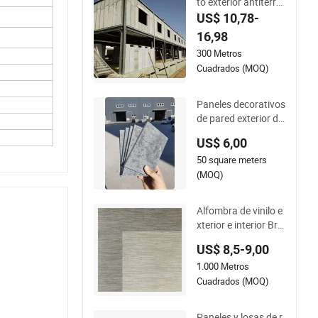
to exterior antiterre
moto barato
US$ 10,78-
16,98
300 Metros
Cuadrados (MOQ)
Paneles decorativos
de pared exterior de
fibrocemento sin as
US$ 6,00
besto de diseño mo
50 square meters
derno
(MOQ)
Alfombra de vinilo e
xterior e interior Bre
men cenefa
US$ 8,5-9,00
1.000 Metros
Cuadrados (MOQ)
Paneles y losas de r