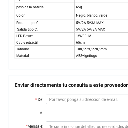
peso de la batería
65g
Color
Negro, blanco, verde
Entrada tipo C.
5V/2A 5V3A MÁX
Salida tipo C.
5V/2A 5V/3A MÁX
LED Power
1W/90LM
Cable retráctil
65cm
Tamaño
108,5*79,5*28,5mm
Material
ABS+ignífugo
Enviar directamente tu consulta a este proveedor
*
De:
A:
*
Mensaje: