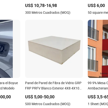
moderno
US$ 10,78-16,98
US$ 6,00
300 Metros Cuadrados (MOQ)
50 square me
ara el Boyue
Panel de Pared de Fibra de Vidrio GRP
99 9% Mesa 
5td Modelo
FRP PRFV Blanco Exterior 4X8 4X10
Antibacterian
4X12
Resistentes a
000,00
US$ 5,00-50,00
US$ 3,5-6
500 Metros Cuadrados (MOQ)
1 Sheet (MO