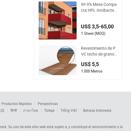
99 9% Mesa Compa
cta HPL Antibacteri
ana, Características
Resistentes a UV pa
US$ 3,5-65,00
ra Exteriores
1 Sheet (MOQ)
Revestimiento de P
VC techo de grano d
e madera para exter
US$ 5,5
ior
1.000 Metros
Cuadrados (MOQ)
Productos Rápidos
Perspectivas
本語
हिन्दी
ภาษาไทย
Türkçe
Tiếng Việt
Bahasa Indonesia
cerá. Su uso de este sitio web está sujeto a, y constituye el reconocimiento y la