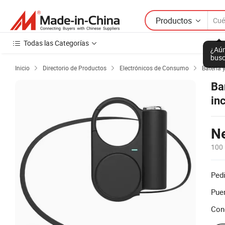
Productos
Todas las Categorías
¿Aún
busc
Inicio
Directorio de Productos
Electrónicos de Consumo
Batería 



Ban
in
N
100
Ped
Puer
Con