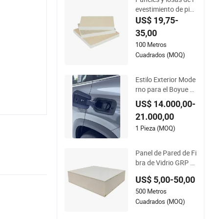
evestimiento de pie
dra de espuma cerá
US$ 19,75-
mica para paredes e
35,00
xteriores
100 Metros
Cuadrados (MOQ)
Estilo Exterior Mode
rno para el Boyue L
de Ventas Calientes
US$ 14.000,00-
1 5td Modelo
21.000,00
1 Pieza (MOQ)
Panel de Pared de Fi
bra de Vidrio GRP F
RP PRFV Blanco Ext
US$ 5,00-50,00
erior 4X8 4X10 4X1
500 Metros
2
Cuadrados (MOQ)