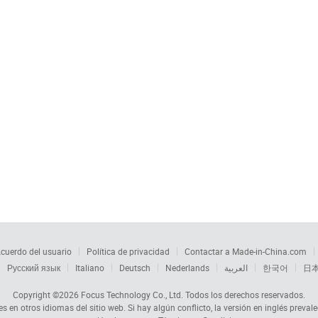
cuerdo del usuario
Política de privacidad
Contactar a Made-in-China.com
Русский язык
Italiano
Deutsch
Nederlands
العربية
한국어
日
Copyright ©2026
Focus Technology Co., Ltd.
Todos los derechos reservados.
s en otros idiomas del sitio web. Si hay algún conflicto, la versión en inglés prevale