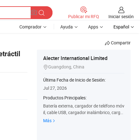
Iniciar sesión
Publicar mi RFQ
Comprador
Ayuda
Apps
Español
Compartir
etráctil
Alecter International Limited
Guangdong, China

Última Fecha de Inicio de Sesión:
Jul 27, 2026
Productos Principales:
Batería externa, cargador de teléfono móv
il, cable USB, cargador inalámbrico, carga
dor de coche
Más