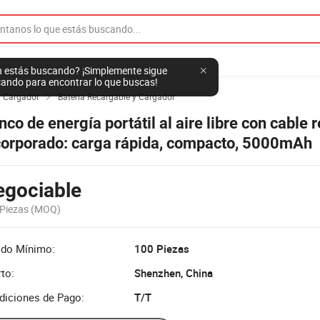
 estás buscando? ¡Simplemente sigue
ando para encontrar lo que buscas!
y Cargador
Batería Recargable y Cargador

co de energía portátil al aire libre con cable r
corporado: carga rápida, compacto, 5000mAh
egociable
 Piezas
(MOQ)
ido Mínimo:
100 Piezas
to:
Shenzhen, China
diciones de Pago:
T/T