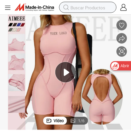
Abrir
Vídeo
1
/
6