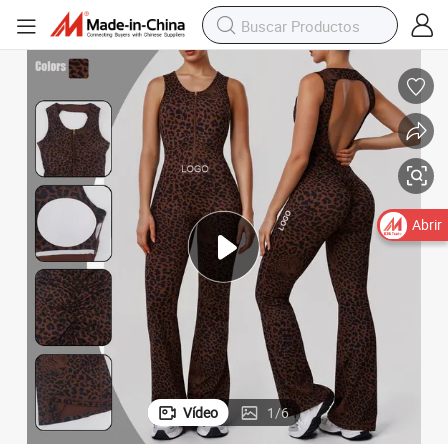
Abrir
Vídeo
1
/
6