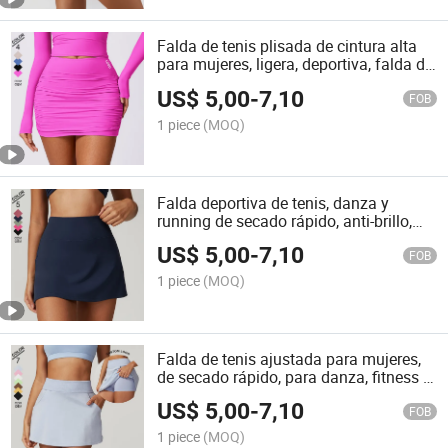
Falda de tenis plisada de cintura alta
para mujeres, ligera, deportiva, falda de
golf
US$
5,00
-
7,10
FOB
1 piece
(MOQ)
Falda deportiva de tenis, danza y
running de secado rápido, anti-brillo,
falda de yoga de dos piezas falsa
US$
5,00
-
7,10
FOB
1 piece
(MOQ)
Falda de tenis ajustada para mujeres,
de secado rápido, para danza, fitness y
deportes de yoga
US$
5,00
-
7,10
FOB
1 piece
(MOQ)