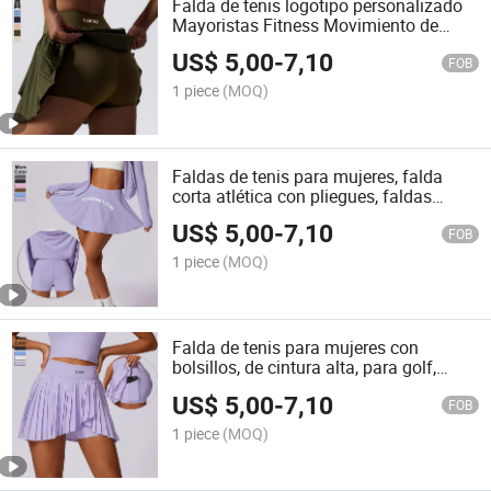
Falda de tenis logotipo personalizado
Mayoristas Fitness Movimiento de
gimnasio mujeres Yoga Falda
US$
5,00
-
7,10
deportiva
FOB
1 piece
(MOQ)
Faldas de tenis para mujeres, falda
corta atlética con pliegues, faldas
ligeras para golf con pantalones cortos,
US$
5,00
-
7,10
ropa de entrenamiento
FOB
1 piece
(MOQ)
Falda de tenis para mujeres con
bolsillos, de cintura alta, para golf,
running y entrenamiento 2-in-1
US$
5,00
-
7,10
FOB
1 piece
(MOQ)