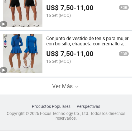
levantamiento abdominal y caderas,
US$
7,50
-
11,00
traje de running al aire libre
FOB
15 Set
(MOQ)
Conjunto de vestido de tenis para mujer
con bolsillo, chaqueta con cremallera,
alta elasticidad, conjunto casual de dos
US$
7,50
-
11,00
piezas
FOB
15 Set
(MOQ)
Ver Más
Productos Populares
Perspectivas
Copyright © 2026 Focus Technology Co., Ltd. Todos los derechos
reservados.