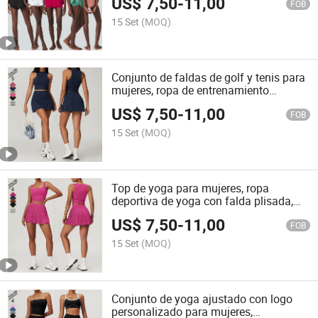
US$
7,50
-
11,00
activo
FOB
15 Set
(MOQ)
Conjunto de faldas de golf y tenis para
mujeres, ropa de entrenamiento
deportiva 2PCS conjuntos de yoga,
US$
7,50
-
11,00
running y fitness
FOB
15 Set
(MOQ)
Top de yoga para mujeres, ropa
deportiva de yoga con falda plisada,
transpirable y adecuada para fitness
US$
7,50
-
11,00
FOB
15 Set
(MOQ)
Conjunto de yoga ajustado con logo
personalizado para mujeres,