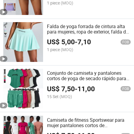
1 piece
(MOQ)
Falda de yoga forrada de cintura alta
para mujeres, ropa de exterior, falda de
tenis, pantalones cortos de fitness
US$
5,00
-
7,10
FOB
1 piece
(MOQ)
Conjunto de camiseta y pantalones
cortos de yoga de secado rápido para
mujeres, de manga corta, suelto, ropa
US$
7,50
-
11,00
de gimnasio
FOB
15 Set
(MOQ)
Camiseta de fitness Sportswear para
mujer pantalones cortos de
entrenamiento de cintura alta Desgaste