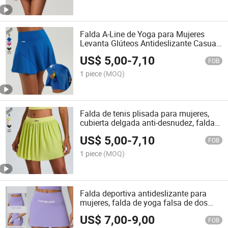
Falda A-Line de Yoga para Mujeres
Levanta Glúteos Antideslizante Casual
Deportiva Falda de Tenis Fitness con
US$
5,00
-
7,10
Bolsillo
FOB
1 piece
(MOQ)
Falda de tenis plisada para mujeres,
cubierta delgada anti-desnudez, falda
de fitness al aire libre para yoga
US$
5,00
-
7,10
FOB
1 piece
(MOQ)
Falda deportiva antideslizante para
mujeres, falda de yoga falsa de dos
piezas
US$
7,00
-
9,00
FOB