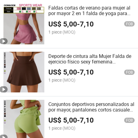
Faldas cortas de verano para mujer al
por mayor 2 en 1 falda de yoga para
fitness de secado rápido, vestido
US$
5,00
-
7,10
deportivo sexy, pantalones cortos de
FOB
playa, falda de tenis
1 piece
(MOQ)
Deporte de cintura alta Mujer Falda de
ejercicio físico sexy femenina
Gimnasio Yoga vestido pantalones
US$
5,00
-
7,10
cortos Femenino Faldas de tenis
FOB
1 piece
(MOQ)
Conjuntos deportivos personalizados al
por mayor, pantalones cortos casuales,
faldas, pantalones cortos para correr,
US$
5,00
-
7,10
mujeres, verano, transpirables,
FOB
pantalones cortos de sudor, sexys, de
1 piece
(MOQ)
cintura alta, pantalones cortos,
pantalones de jogging al aire libre