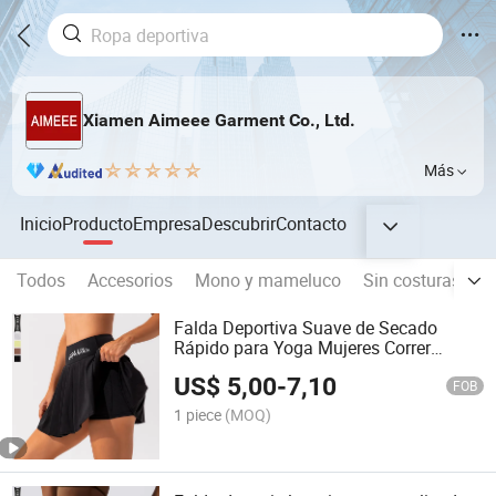
Xiamen Aimeee Garment Co., Ltd.
Más
Inicio
Producto
Empresa
Descubrir
Contacto
Todos
Accesorios
Mono y mameluco
Sin costuras par
Falda Deportiva Suave de Secado
Rápido para Yoga Mujeres Correr
Entrenamiento 2 en 1 Pantalones
US$
5,00
-
7,10
Cortos
FOB
1 piece
(MOQ)