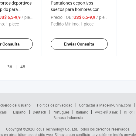
ortos deportivos
Pantalones deportivos
pido para
sueltos para hombres con
ltos, para el
logo personalizado,
/ piece
Precio FOB:
/ piece
US$ 6,5-9,9
US$ 6,5-9,9
asuales
transpirables, cortos de
mo:
1 piece
Pedido Mínimo:
1 piece
running casuales para fitness
r Consulta
Enviar Consulta
36
48
cuerdo del usuario
Política de privacidad
Contactar a Made-in-China.com
çais
Español
Deutsch
Português
Italiano
Русский язык
한국어
Bahasa Indonesia
Copyright ©2026
Focus Technology Co., Ltd.
Todos los derechos reservados.
s en otros idiomas del sitio web. Si hay algún conflicto, la versión en inglés prevale