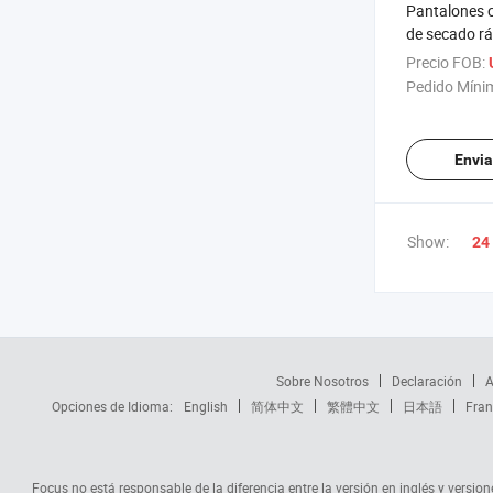
Pantalones c
de secado rá
hombres, sue
Precio FOB:
gimnasio y c
Pedido Míni
Envia
Show:
24
Sobre Nosotros
Declaración
A
Opciones de Idioma:
English
简体中文
繁體中文
日本語
Fran
Focus no está responsable de la diferencia entre la versión en inglés y versione