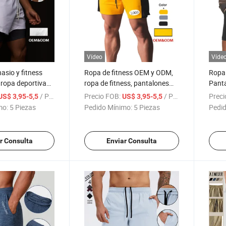
Vídeo
Víde
asio y fitness
Ropa de fitness OEM y ODM,
Ropa
ropa deportiva
ropa de fitness, pantalones
Panta
ad, ropa casual
cortos de algodón para
bolsi
/ Pieza
Precio FOB:
/ Pieza
Preci
US$ 3,95-5,5
US$ 3,95-5,5
2 en 1 pantalones
hombres, pantalones cortos
corto
mo:
5 Piezas
Pedido Mínimo:
5 Piezas
Pedid
icos para hombres
para correr, ropa de gimnasio
activ
y pantalones cortos para
hombres para hacer ejercicio
r Consulta
Enviar Consulta