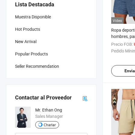
Lista Destacada
Muestra Disponible
Vídeo
Hot Products
Ropa deport
hombres, pa
New Arrival
casuales, am
Precio FOB:
piel y de sec
Pedido Míni
Popular Products
ideales para 
ejercicio
Seller Recommendation
Envia
Contactar al Proveedor
Mr. Ethan Ong
Sales Manager
Charlar