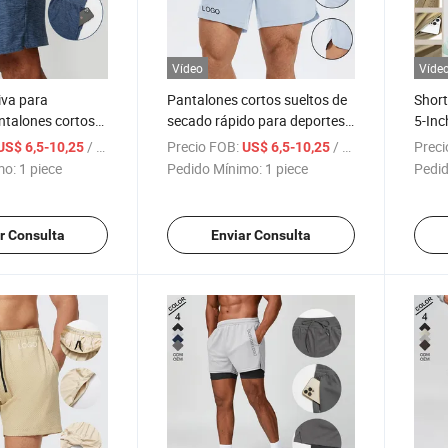
Vídeo
Víde
iva para
Pantalones cortos sueltos de
Short
ntalones cortos
secado rápido para deportes
5-Inc
igables con la
de hombres, gimnasio, fitness,
Estir
/ piece
Precio FOB:
/ piece
Preci
US$ 6,5-10,25
US$ 6,5-10,25
ado rápido,
ropa de correr y yoga
Fitne
mo:
1 piece
Pedido Mínimo:
1 piece
Pedid
correr y hacer
Rápid
r Consulta
Enviar Consulta