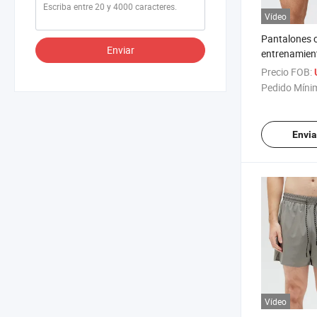
Vídeo
Pantalones 
Enviar
entrenamient
secado rápid
Precio FOB:
ropa de depo
Pedido Míni
gimnasio
Envia
Vídeo