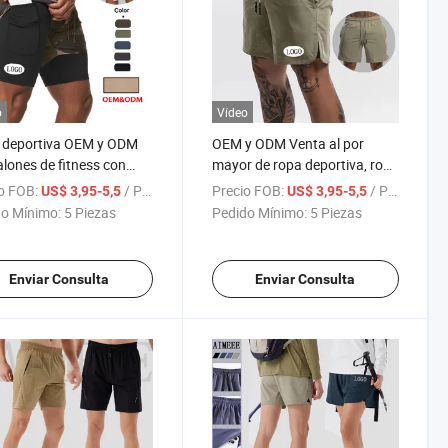
o
Vídeo
 deportiva OEM y ODM
OEM y ODM Venta al por
lones de fitness con
mayor de ropa deportiva, ropa
llo 2 en 1 pantalones
de fitness, ropa casual, ropa
o FOB:
/ Pieza
Precio FOB:
/ Pieza
US$ 3,95-5,5
US$ 3,95-5,5
s para hombres, ropa
activa, pantalones cortos de
o Mínimo:
5 Piezas
Pedido Mínimo:
5 Piezas
a para el gimnasio
gimnasio para hombres
Enviar Consulta
Enviar Consulta