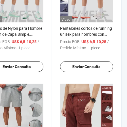
o
Vídeo
s de Nylon para Hombre
Pantalones cortos de running
h de Capa Simple,
unisex para hombres con
ables, Casual, para
bolsillos con cremallera para
o FOB:
/ piece
Precio FOB:
/ piece
US$ 6,5-10,25
US$ 6,5-10,25
ss, Correr, de Secado
fitness, entrenamiento y
o Mínimo:
1 piece
Pedido Mínimo:
1 piece
o, Shorts Deportivos
gimnasio
Enviar Consulta
Enviar Consulta