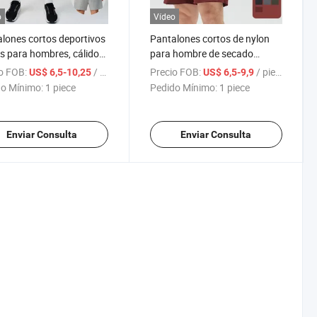
o
Vídeo
lones cortos deportivos
Pantalones cortos de nylon
os para hombres, cálidos,
para hombre de secado
les, ideales para fitness,
rápido, casuales, de cinco
o FOB:
/ piece
Precio FOB:
/ piece
US$ 6,5-10,25
US$ 6,5-9,9
iores, correr, senderismo,
pulgadas, pantalones cortos
o Mínimo:
1 piece
Pedido Mínimo:
1 piece
, fútbol, pantalones de
deportivos en blanco
dal
Enviar Consulta
Enviar Consulta