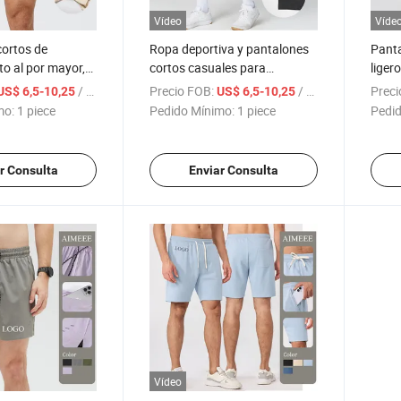
Vídeo
Víde
cortos de
Ropa deportiva y pantalones
Panta
o al por mayor,
cortos casuales para
liger
o, para hombres,
hombres de Three Point,
casua
/ piece
Precio FOB:
/ piece
Preci
US$ 6,5-10,25
US$ 6,5-10,25
rte casual,
amigables con la piel,
exter
mo:
1 piece
Pedido Mínimo:
1 piece
Pedid
transpirables, de secado
tenis
rápido, ideales para el fitness
chán
y el baloncesto
r Consulta
Enviar Consulta
Vídeo