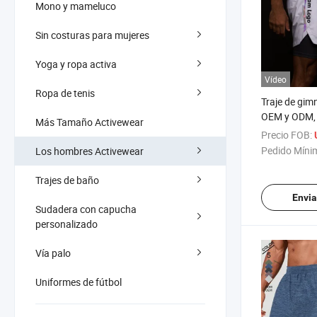
Mono y mameluco
Sin costuras para mujeres
Yoga y ropa activa
Vídeo
Ropa de tenis
Traje de gimn
OEM y ODM, 
Más Tamaño Activewear
de alta calid
Precio FOB:
reflectante 
Pedido Míni
Los hombres Activewear
cortos atlét
Trajes de baño
Envia
Sudadera con capucha
personalizado
Vía palo
Uniformes de fútbol