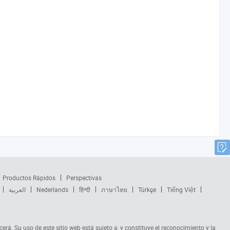
Productos Rápidos
Perspectivas
العربية
Nederlands
हिन्दी
ภาษาไทย
Türkçe
Tiếng Việt
cerá. Su uso de este sitio web está sujeto a, y constituye el reconocimiento y la