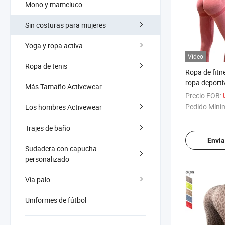
Mono y mameluco
Sin costuras para mujeres
Yoga y ropa activa
Vídeo
Ropa de tenis
Ropa de fitn
ropa deporti
Más Tamaño Activewear
yoga, leggin
Precio FOB:
cintura alta
Pedido Míni
Los hombres Activewear
Trajes de baño
Envia
Sudadera con capucha
personalizado
Vía palo
Uniformes de fútbol