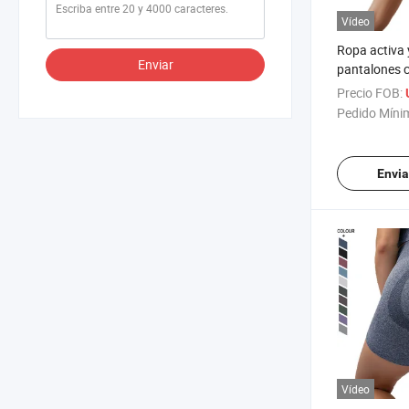
Vídeo
Ropa activa 
Enviar
pantalones c
entrenamient
Precio FOB:
de cintura a
Pedido Míni
gimnasio pa
de cintura al
Envia
Vídeo