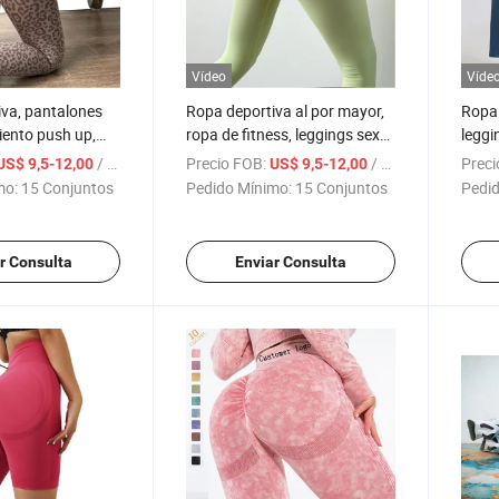
Vídeo
Víde
va, pantalones
Ropa deportiva al por mayor,
Ropa 
iento push up,
ropa de fitness, leggings sexy
leggi
yoga de cintura
para el trasero, pantalones de
mujer
/ Set
Precio FOB:
/ Set
Preci
US$ 9,5-12,00
US$ 9,5-12,00
turas con
gimnasio para mujer, leggings
glúte
mo:
15 Conjuntos
Pedido Mínimo:
15 Conjuntos
Pedid
e leopardo para
de yoga sin costuras con logo
V
personalizado
r Consulta
Enviar Consulta