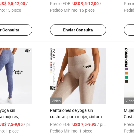
e yoga, leggings
control de abdomen,
yoga 
/ piece
Precio FOB:
/ piece
Preci
US$ 9,5-12,00
US$ 9,5-12,00
de cintura alta
levantamiento de glúteos,
cebra
mo:
15 piece
Pedido Mínimo:
15 piece
Pedid
; pantalones
leggings con fruncido,
Entre
 leopardo sexys
leggings de canalé con tinte
Leggi
anudado
Depor
r Consulta
Enviar Consulta
Leggi
levan
Vídeo
Víde
yoga sin
Pantalones de yoga sin
Mujer
a mujeres,
costuras para mujer, cintura
Costu
e yoga de alta
alta, leggings deportivos,
Glúte
/ piece
Precio FOB:
/ piece
Preci
US$ 7,5-9,95
US$ 7,5-9,95
talones de fitness
leggings push up para fitness
Gimna
mo:
1 piece
Pedido Mínimo:
1 piece
Pedid