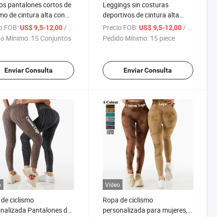
s pantalones cortos de
Leggings sin costuras
smo de cintura alta con
deportivos de cintura alta
pado de leopardo para
elásticos que levantan el
o FOB:
/ Set
Precio FOB:
/ piece
US$ 9,5-12,00
US$ 9,5-12,00
es, pantalones cortos
trasero, pantalones de yoga
o Mínimo:
15 Conjuntos
Pedido Mínimo:
15 piece
osturas, leggings para
para mujeres con estampado
 levantamiento de
de cebra, mallas de gimnasio
os, pantalones de
para entrenamiento y fitness
Enviar Consulta
Enviar Consulta
asio
o
Vídeo
de ciclismo
Ropa de ciclismo
nalizada Pantalones de
personalizada para mujeres,