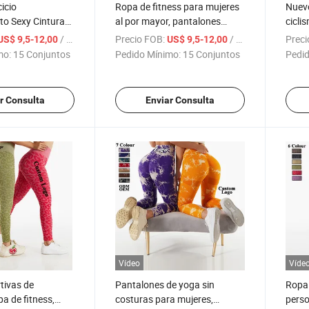
icio
Ropa de fitness para mujeres
Nuevo
to Sexy Cintura
al por mayor, pantalones
cicli
dor de Glúteos
deportivos de alta cintura,
estam
/ Set
Precio FOB:
/ Set
Preci
US$ 9,5-12,00
US$ 9,5-12,00
Cortos de Yoga
levantamiento de glúteos,
mujer
mo:
15 Conjuntos
Pedido Mínimo:
15 Conjuntos
Pedid
leggings de yoga para el
sin c
gimnasio
yoga,
glúte
r Consulta
Enviar Consulta
gimn
Vídeo
Víde
tivas de
Pantalones de yoga sin
Ropa 
a de fitness,
costuras para mujeres,
perso