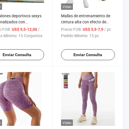
o
Vídeo
lones deportivos sexys
Mallas de entrenamiento de
nalizados con
cintura alta con efecto de
tamiento de glúteos de
fruncido, mallas de camuflaje,
o FOB:
/ Set
Precio FOB:
/ pc
US$ 9,5-12,00
US$ 5,9-7,9
 para yoga y gimnasio
pantalones de yoga, mallas de
o Mínimo:
15 Conjuntos
Pedido Mínimo:
15 pc
mujeres 2021
gimnasio con bolsillos
Enviar Consulta
Enviar Consulta
o
Vídeo