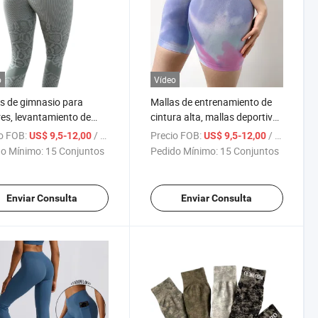
o
Vídeo
s de gimnasio para
Mallas de entrenamiento de
es, levantamiento de
cintura alta, mallas deportivas
os, leggings de yoga sin
con fruncido en el trasero,
o FOB:
/ Set
Precio FOB:
/ Set
US$ 9,5-12,00
US$ 9,5-12,00
ras para fitness
pantalones de yoga cortos,
o Mínimo:
15 Conjuntos
Pedido Mínimo:
15 Conjuntos
leggings sin costuras, fitness,
levantamiento de glúteos,
pantalones cortos de
Enviar Consulta
Enviar Consulta
gimnasio para mujeres