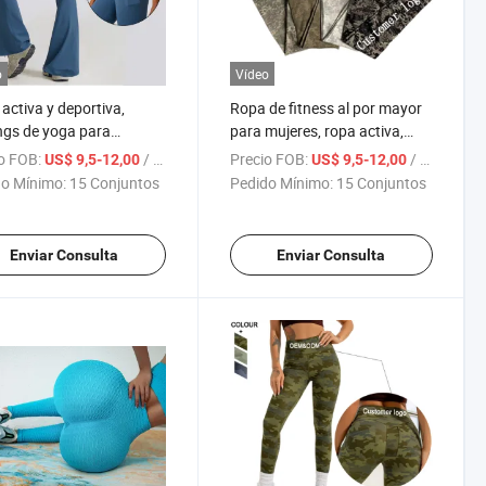
o
Vídeo
activa y deportiva,
Ropa de fitness al por mayor
ngs de yoga para
para mujeres, ropa activa,
es con elevación de
pantalones de yoga, mallas de
o FOB:
/ Set
Precio FOB:
/ Set
US$ 9,5-12,00
US$ 9,5-12,00
os y cintura en forma de
camuflaje que levantan el
o Mínimo:
15 Conjuntos
Pedido Mínimo:
15 Conjuntos
trasero, leggings sin costuras
Enviar Consulta
Enviar Consulta