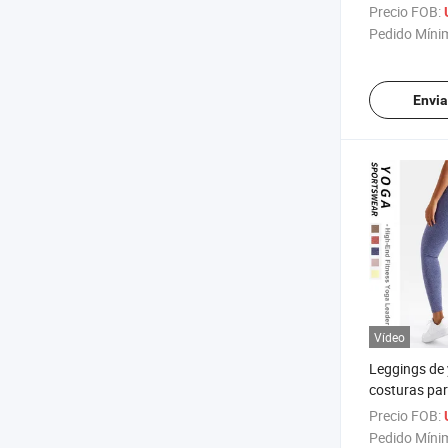
pantalones d
Precio FOB:
sin costuras 
Pedido Míni
para mujeres
elásticos de
Envia
Vídeo
Leggings de 
costuras par
pantalones d
Precio FOB:
cintura, pan
Pedido Míni