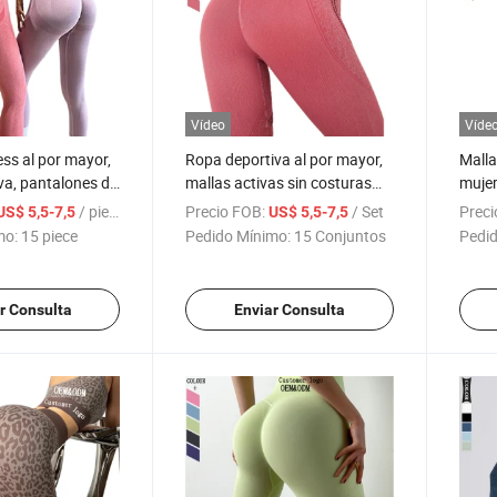
Vídeo
Víde
ess al por mayor,
Ropa deportiva al por mayor,
Malla
va, pantalones de
mallas activas sin costuras
mujer
gs de gimnasio de
con control de abdomen para
glúte
/ piece
Precio FOB:
/ Set
Preci
US$ 5,5-7,5
US$ 5,5-7,5
 con fruncido
mujeres, pantalones de yoga
costu
mo:
15 piece
Pedido Mínimo:
15 Conjuntos
Pedid
r Consulta
Enviar Consulta