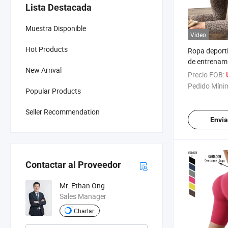
Lista Destacada
Muestra Disponible
Vídeo
Hot Products
Ropa deporti
de entrenam
New Arrival
leggings de 
Precio FOB:
alta sin cos
Pedido Míni
Popular Products
estampado d
mujeres
Seller Recommendation
Envia
Contactar al Proveedor
Mr. Ethan Ong
Sales Manager
Charlar