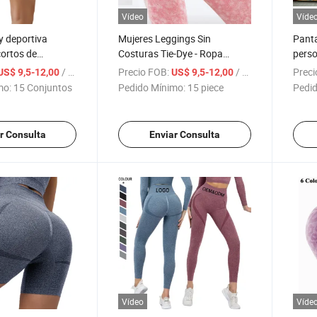
Vídeo
Víde
y deportiva
Mujeres Leggings Sin
Panta
ortos de
Costuras Tie-Dye - Ropa
perso
o sin costuras
Deportiva Leggings de Yoga
levan
/ Set
Precio FOB:
/ piece
Preci
US$ 9,5-12,00
US$ 9,5-12,00
lta para mujer
de Cintura Alta con Efecto
panal
mo:
15 Conjuntos
Pedido Mínimo:
15 piece
Pedid
ntalones cortos
Realce en el Trasero
para 
ta
r Consulta
Enviar Consulta
Vídeo
Víde