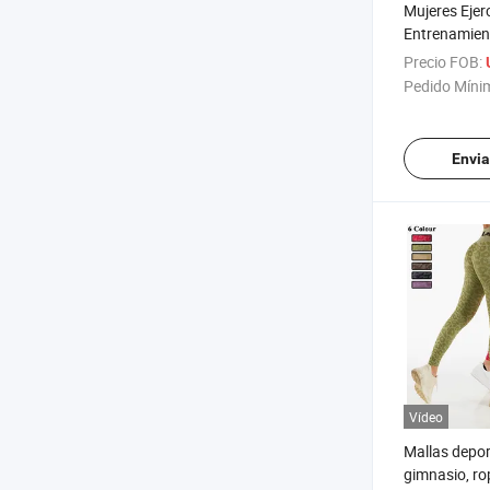
Mujeres Ejerc
Entrenamien
Alta Levanta
Precio FOB:
Pantalones 
Pedido Míni
Gimnasio
Envia
Vídeo
Mallas depor
gimnasio, rop