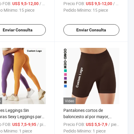
para mujer Impresión de
leggings de entrenamiento de
o FOB:
/ piece
Precio FOB:
/ piece
US$ 9,5-12,00
US$ 9,5-12,00
 Mallas de gimnasio
cintura alta sin costuras,
o Mínimo:
15 piece
Pedido Mínimo:
15 piece
namiento Fitness
levantamiento de glúteos,
ngs sin costuras
pantalones de yoga para el
tivos de cintura alta
gimnasio, leggings con
Enviar Consulta
Enviar Consulta
ngs elásticos que
control de abdomen y efecto
tan el trasero
de realce
o
Vídeo
es Leggings Sin
Pantalones cortos de
ras Sexy Leggings para
baloncesto al por mayor,
os Entrenamiento
pantalones cortos de ciclista
o FOB:
/ piece
Precio FOB:
/ piece
US$ 7,5-9,95
US$ 5,5-7,9
sio Mallas de Fitness
con efecto de levantamiento
o Mínimo:
1 piece
Pedido Mínimo:
1 piece