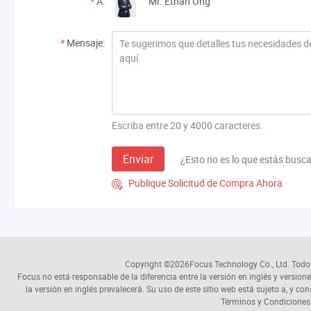
*
A:
Mr. Ethan Ong
*
Mensaje:
Escriba entre 20 y 4000 caracteres.
Enviar
¿Esto no es lo que estás busc
Publique Solicitud de Compra Ahora

Copyright ©2026
Focus Technology Co., Ltd.
Todos
Focus no está responsable de la diferencia entre la versión en inglés y versione
la versión en inglés prevalecerá. Su uso de este sitio web está sujeto a, y co
Términos y Condiciones