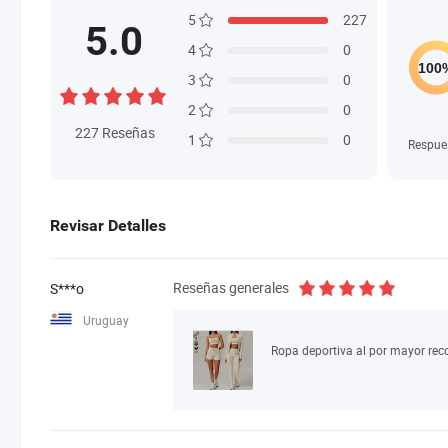
5
227
5.0
4
0
3
0
2
0
227
Reseñas
1
0
Respue
Revisar Detalles
Reseñas generales
S***o
Uruguay