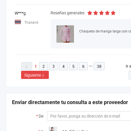
Reseñas generales
W***g
Thailand
Ir 
2
3
4
5
6
38

1

Siguiente

Enviar directamente tu consulta a este proveedor
*
De: