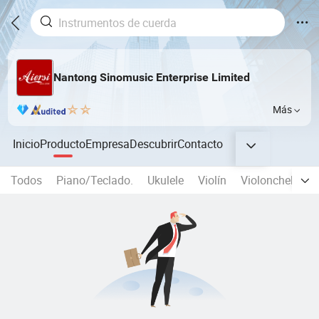
Nantong Sinomusic Enterprise Limited
Más
Inicio
Producto
Empresa
Descubrir
Contacto
Todos
Piano/Teclado.
Ukulele
Violín
Violonchelo y c