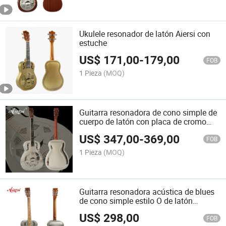
Ukulele resonador de latón Aiersi con
estuche
US$
171,00
-
179,00
FOB
1 Pieza
(MOQ)
Guitarra resonadora de cono simple de
cuerpo de latón con placa de cromo
Aiersi de instrumento de cuerda
US$
347,00
-
369,00
bluegrass
FOB
1 Pieza
(MOQ)
Guitarra resonadora acústica de blues
de cono simple estilo O de latón
vintage con patrón de árbol Aiersi
US$
298,00
Hawaii
FOB