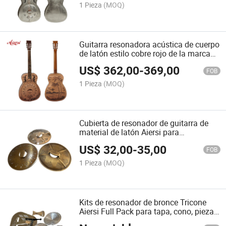
1 Pieza
(MOQ)
Guitarra resonadora acústica de cuerpo
de latón estilo cobre rojo de la marca
Aiersi
US$
362,00
-
369,00
FOB
1 Pieza
(MOQ)
Cubierta de resonador de guitarra de
material de latón Aiersi para
instrumentos de cuerda al por mayor
US$
32,00
-
35,00
FOB
1 Pieza
(MOQ)
Kits de resonador de bronce Tricone
Aiersi Full Pack para tapa, cono, pieza
de cola y soporte en venta