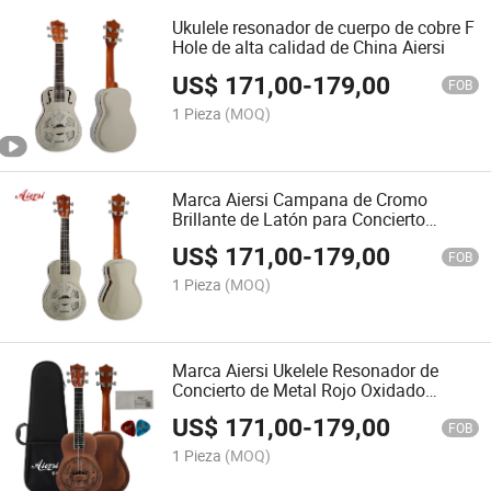
Ukulele resonador de cuerpo de cobre F
Hole de alta calidad de China Aiersi
US$
171,00
-
179,00
FOB
1 Pieza
(MOQ)
Marca Aiersi Campana de Cromo
Brillante de Latón para Concierto
Resonador Ukulele
US$
171,00
-
179,00
FOB
1 Pieza
(MOQ)
Marca Aiersi Ukelele Resonador de
Concierto de Metal Rojo Oxidado
Vintage Cuerpo de Latón 24 Pulgadas
US$
171,00
-
179,00
FOB
1 Pieza
(MOQ)