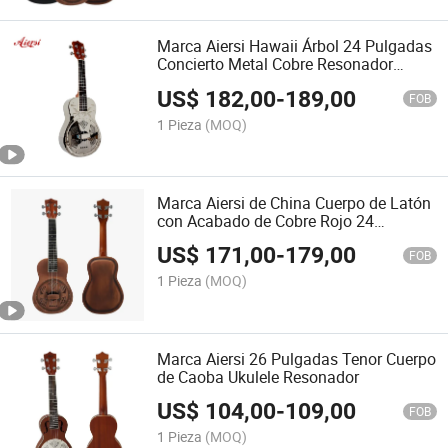
Marca Aiersi Hawaii Árbol 24 Pulgadas
Concierto Metal Cobre Resonador
Ukulele
US$
182,00
-
189,00
FOB
1 Pieza
(MOQ)
Marca Aiersi de China Cuerpo de Latón
con Acabado de Cobre Rojo 24
Pulgadas Ukulele Resonador de
US$
171,00
-
179,00
Concierto
FOB
1 Pieza
(MOQ)
Marca Aiersi 26 Pulgadas Tenor Cuerpo
de Caoba Ukulele Resonador
US$
104,00
-
109,00
FOB
1 Pieza
(MOQ)