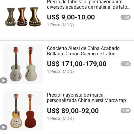
Precio de fábrica al por mayor para
diversos acabados de material de latón
para pieza de cola de guitarra
US$
9,00
-
10,00
resonadora
FOB
1 Pieza
(MOQ)
Concierto Aiersi de China Acabado
Brillante Cromo Cuerpo de Latón
Resonador Ukulele
US$
171,00
-
179,00
FOB
1 Pieza
(MOQ)
Precio mayorista de marca
personalizada China Aiersi Marca tapa
de abeto 26 pulgadas ukulele
US$
89,00
-
92,00
resonador tenor
FOB
1 Pieza
(MOQ)