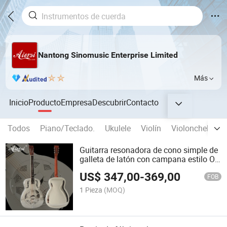
Nantong Sinomusic Enterprise Limited
Más
Inicio
Producto
Empresa
Descubrir
Contacto
Todos
Piano/Teclado.
Ukulele
Violín
Violonchelo y c
Guitarra resonadora de cono simple de
galleta de latón con campana estilo O
de cromo brillante de la marca Aiersi
US$
347,00
-
369,00
FOB
1 Pieza
(MOQ)