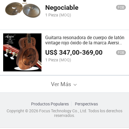
cono único, puente de cono, galleta
Negociable
FOB
1 Pieza
(MOQ)
Guitarra resonadora de cuerpo de latón
vintage rojo óxido de la marca Aiersi
para instrumentos musicales bluegrass
US$
347,00
-
369,00
FOB
1 Pieza
(MOQ)
Ver Más
Productos Populares
Perspectivas
Copyright © 2026 Focus Technology Co., Ltd. Todos los derechos
reservados.