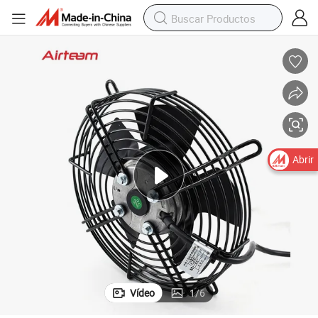
Abrir
Vídeo
1
/
6