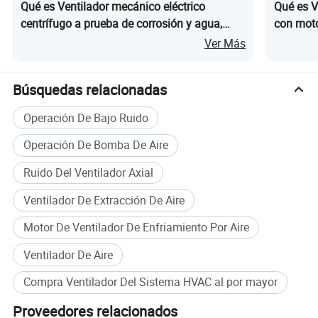
Qué es Ventilador mecánico eléctrico
Qué es V
centrífugo a prueba de corrosión y agua,
con moto
funcionando silenciosamente, ventilador de
volumen 
Ver Más
conducto en línea con motor de corriente
alterna
Búsquedas relacionadas
Operación De Bajo Ruido
Operación De Bomba De Aire
Ruido Del Ventilador Axial
Ventilador De Extracción De Aire
Motor De Ventilador De Enfriamiento Por Aire
Ventilador De Aire
Compra Ventilador Del Sistema HVAC al por mayor
Proveedores relacionados