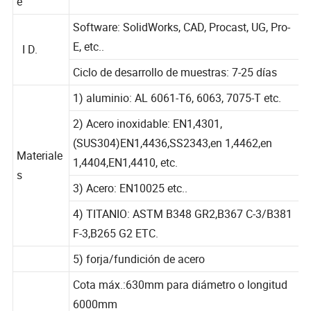
e
Software: SolidWorks, CAD, Procast, UG, Pro-
E, etc..
I D.
Ciclo de desarrollo de muestras: 7-25 días
1) aluminio: AL 6061-T6, 6063, 7075-T etc.
2) Acero inoxidable: EN1,4301,
(SUS304)EN1,4436,SS2343,en 1,4462,en
Materiale
1,4404,EN1,4410, etc.
s
3) Acero: EN10025 etc..
4) TITANIO: ASTM B348 GR2,B367 C-3/B381
F-3,B265 G2 ETC.
5) forja/fundición de acero
Cota máx.:630mm para diámetro o longitud