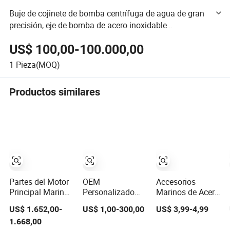
Buje de cojinete de bomba centrífuga de agua de gran
precisión, eje de bomba de acero inoxidable
mecanizado por CNC
US$ 100,00-100.000,00
1
Pieza(MOQ)
Productos similares
Partes del Motor
OEM
Accesorios
Principal Marino
Personalizado
Marinos de Acero
Partes del Motor
63V 15HP Piezas
Inoxidable
US$ 1.652,00-
US$ 1,00-300,00
US$ 3,99-4,99
Diesel de Barco
de Motor Fuera
Personalizados
1.668,00
para Niigata
de Borda
para Fundición