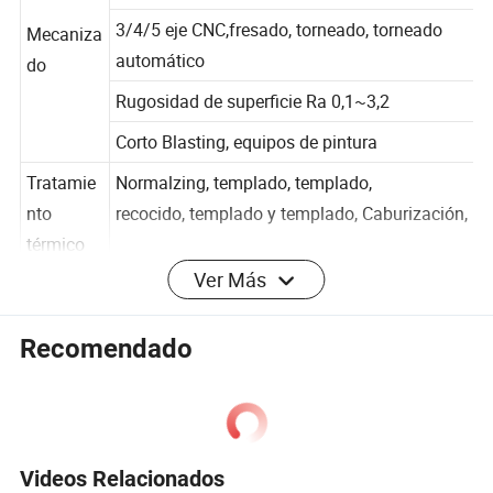
6000mm
3/4/5 eje CNC,fresado, torneado, torneado
Mecaniza
automático
do
Rugosidad de superficie Ra 0,1~3,2
Corto Blasting, equipos de pintura
Tratamie
Normalzing, templado, templado,
nto
recocido, templado y templado, Caburización,
térmico
Ver Más
Pulido, limpieza en arena, galvanizado
Tratamie
Recomendado
nto de la
Electropolising, pulido espejo, pulido cepillo,
superficie
recubrimiento polvo, etc
Inspecció
Inspección de limpieza, inspección
n
radiográfica de rayos X, inspección visual
Videos Relacionados