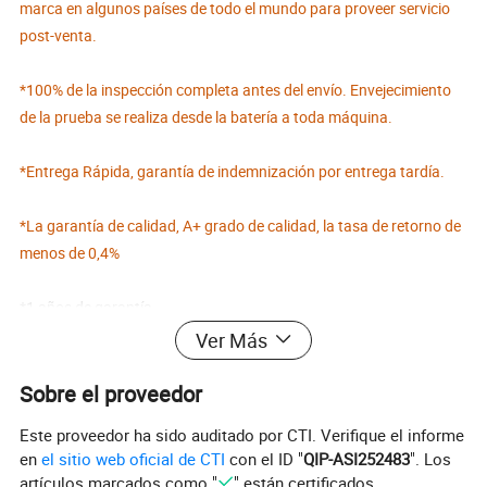
marca en algunos países de todo el mundo para proveer servicio
post-venta.
*100% de la inspección completa antes del envío. Envejecimiento
de la prueba se realiza desde la batería a toda máquina.
*Entrega Rápida, garantía de indemnización por entrega tardía.
*La garantía de calidad, A+ grado de calidad, la tasa de retorno de
menos de 0,4%
*1 años de garantía.
Ver Más
*Servicio de alta calidad, servicio 24 horas
Sobre el proveedor
Este proveedor ha sido auditado por CTI. Verifique el informe
en
el sitio web oficial de CTI
con el ID "
QIP-ASI252483
". Los
Fotos detalladas
artículos marcados como "
" están certificados.