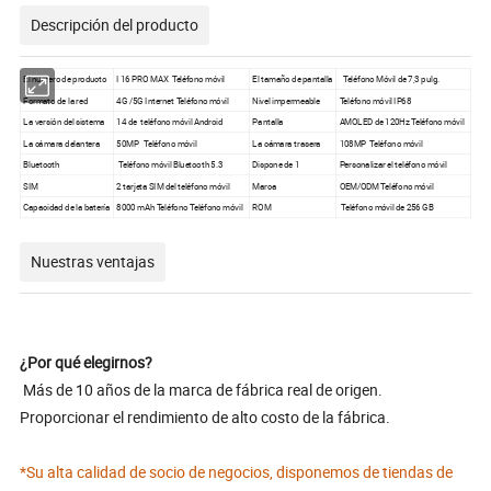
Descripción del producto
El número de producto
I 16 PRO MAX Teléfono móvil
El tamaño de pantalla
Teléfono Móvil de 7,3 pulg.
Formato de la red
4G /5G Internet Teléfono móvil
Nivel impermeable
Teléfono móvil IP68
La versión del sistema
14 de teléfono móvil Android
Pantalla
AMOLED de 120Hz Teléfono móvil
La cámara delantera
50MP Teléfono móvil
La cámara trasera
108MP Teléfono móvil
Bluetooth
Teléfono móvil Bluetooth 5.3
Dispone de 1
Personalizar el teléfono móvil
SIM
2 tarjeta SIM del teléfono móvil
Marca
OEM/ODM Teléfono móvil
Capacidad de la batería
8000 mAh Teléfono Teléfono móvil
ROM
Teléfono móvil de 256 GB
Nuestras ventajas
¿Por qué elegirnos?
Más de 10 años de la marca de fábrica real de origen.
Proporcionar el rendimiento de alto costo de la fábrica.
*Su alta calidad de socio de negocios, disponemos de tiendas de