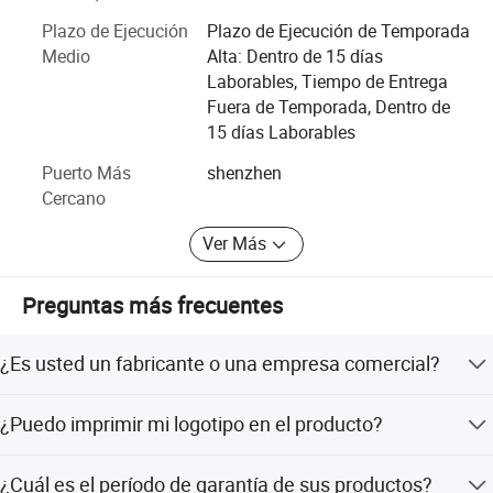
asiático, Sudamérica y Oriente Medio. Ha establecido
Plazo de Ejecución
Plazo de Ejecución de Temporada
relaciones de cooperación estables con muchas marcas
Medio
Alta: Dentro de 15 días
internacionales de primera línea.
Laborables, Tiempo de Entrega
En el contexto de la continua profundización de la
Fuera de Temporada, Dentro de
globalización económica, Chuangxinding Technology está
15 días Laborables
dispuesta a trabajar de la mano de socios en el país y en
Puerto Más
shenzhen
el extranjero para crear un futuro mejor y lograr beneficios
Cercano
mutuos y resultados que ganen.
Ver Más
Preguntas más frecuentes
¿Es usted un fabricante o una empresa comercial?
Somos un fabricante profesional con 80 empleados y
¿Puedo imprimir mi logotipo en el producto?
una fábrica que ocupa 5000 metros cuadrados en
Shenzhen.
Sí, su logotipo puede ser impreso en los productos
¿Cuál es el período de garantía de sus productos?
mediante serigrafía o grabado láser.