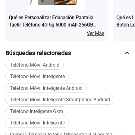
Qué es Personalizar Educación Pantalla
Qué es L
Táctil Teléfono 4G 5g 6000 mAh 256GB
Botón L
Huella Dactilar 8 Núcleo NFC IP68 Fro S25
Desbloqu
Ver Más
Ultra
Pantalla 
Búsquedas relacionadas
Teléfono Móvil Android
Teléfono Móvil Inteligente
Teléfono Móvil Inteligente Android
Teléfono Móvil Inteligente Smartphone Android
Teléfono Inteligente Gsm
Teléfono Móvil Inteligente
Compra Tel&eacute;fono M&oacute;vil al por mayor