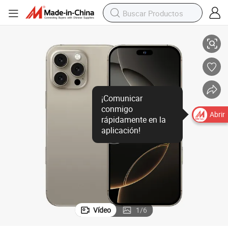
o 4G 5g teléfono Bluetooth
Teléfono móvil desbloqueado de 7.3 pulgadas al por mayor personalizad
¡Comunicar
conmigo
Abrir
rápidamente en la
aplicación!
Vídeo
1
/
6