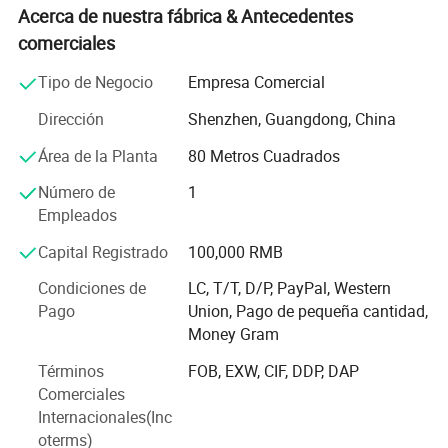
inteligentes, teléfonos móviles y teléfonos clave. Los tipos
Acerca de nuestra fábrica & Antecedentes
de productos son ricos y pueden satisfacer las
comerciales
necesidades diversificadas y de múltiples niveles del
Tipo de Negocio
Empresa Comercial
mercado mundial.
Dirección
Shenzhen, Guangdong, China
Desde su creación, la empresa siempre ha cumplido con
la filosofía empresarial de "calidad primero, cliente
Área de la Planta
80 Metros Cuadrados
primero, reputación basada", comprometida a
proporcionar a los clientes productos y servicios de alta
Número de
1
calidad, y constantemente explorar y satisfacer las
Empleados
necesidades potenciales del mercado.
Capital Registrado
100,000 RMB
La empresa cuenta actualmente con más de 200
Condiciones de
LC, T/T, D/P, PayPal, Western
empleados y 15 ingenieros de I+D con una sólida
Pago
Union, Pago de pequeña cantidad,
capacidad de I+D independiente y capacidades de
Money Gram
innovación tecnológica. Chuangxinding Technology ha
obtenido una serie de certificaciones internacionales
Términos
FOB, EXW, CIF, DDP, DAP
como CE y FCC. Sus productos cumplen con las normas
Comerciales
internacionales de calidad y seguridad y se exportan a
Internacionales(Inc
muchos países y regiones como Europa, el sudeste
oterms)