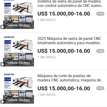
Sistema de sierra de panel de madera
con control automático de CNC nuevo
para fabricación
US$
15.000,00
-
16.000,00
FOB
1 Set
(MOQ)
2025 Máquina de sierra de panel CNC
totalmente automática para muebles
de madera
US$
15.000,00
-
16.000,00
FOB
1 Set
(MOQ)
Máquina de corte de puertas de
madera CNC automática, máquina de
corte de puertas CNC, hoja de sierra
US$
15.000,00
-
16.000,00
CNC
FOB
1 Set
(MOQ)