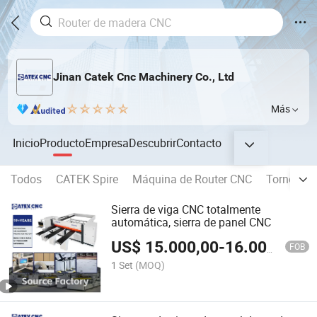
Jinan Catek Cnc Machinery Co., Ltd
Más
Inicio
Producto
Empresa
Descubrir
Contacto
Todos
CATEK Spire
Máquina de Router CNC
Torno de
Sierra de viga CNC totalmente
automática, sierra de panel CNC
US$
15.000,00
-
16.000,00
FOB
1 Set
(MOQ)