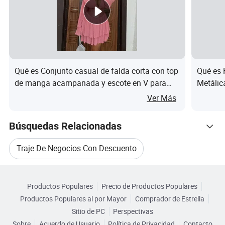
Hangzhou Changuo Garments Co., Ltd
Qué es Conjunto casual de falda corta con top
Qué es 
de manga acampanada y escote en V para
Metálic
Preguntas frecuentes
mujer de primavera
Ajustad
Ver Más
Chaleco
Pregunta: ¿es una fábrica o una empresa comercial?
de Alta
Búsquedas Relacionadas
Somos Hangzhou Changuo Garments Co., Ltd., una
Traje De Negocios Con Descuento
industria manufacturera con la capacidad de exportar.
Tenemos múltiples líneas de producción, un equipo
Navegar por Categorías
Traje De Trabajo
Traje A Medida
profesional de trabajadores, un equipo de control de
Productos Populares
Precio de Productos Populares
calidad experimentado y un equipo de ventas y servicio
Productos Populares al por Mayor
Comprador de Estrella
Traje De Dama
Traje De Poliéster
maduro.
Sitio de PC
Perspectivas
Sobre
Acuerdo de Usuario
Política de Privacidad
Contacto