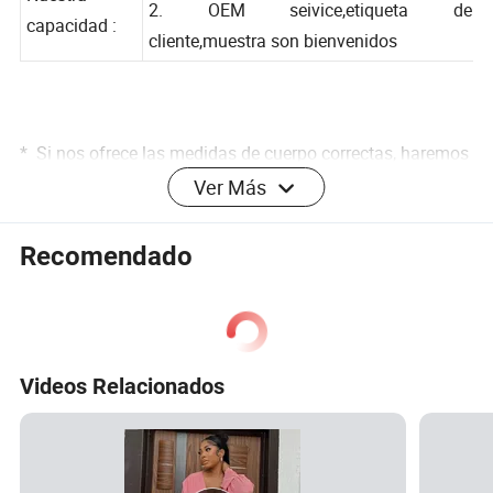
1.tenemos fábrica propia
Nuestra
2. OEM seivice,etiqueta de
capacidad :
cliente,muestra son bienvenidos
* Si nos ofrece las medidas de cuerpo correctas, haremos
que el traje a medida / traje personalizado se ajuste bien
Ver Más
para usted.
* sastres expertos son responsables de todo el proceso
Recomendado
de hacer para asegurar que el hombre blazer traje ajuste y
cómodo.
* creemos que es su mejor opción para cooperar con
nosotros para la costumbre hecha a medida trajes,
Videos Relacionados
camisas, abrigo u otros estilos.
* el traje está hecho por pura personalización manual traje
hommes traj traje traje traje de hombres boda a medida
traje.