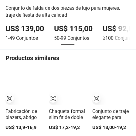
Conjunto de falda de dos piezas de lujo para mujeres,
traje de fiesta de alta calidad
US$ 139,00
US$ 115,00
US$ 92,0
1-49
Conjuntos
50-99
Conjuntos
≥100
Conjunto
Productos similares
Fabricación de
Chaqueta formal
Conjunto de traje
blazers, abrigo de
slim fit de doble
elegante para
moda
botón beige,
2025 invierno
US$ 13,9-16,9
US$ 17,2-19,2
US$ 18,00-19,2
personalizado,
moda clásica,
ropa cómoda
duradera, al por