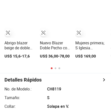
para oficina,
mayor, cuello
prendas con
abierto, de
bolsillos, elegante
manga larga,
para negocios,
traje de oficina y
traje de trabajo
negocios
para mujeres
Abrigo blazer
Nuevo Blazer
Mujeres primera;
beige de doble
Doble Pecho con
S Iglesia
botonadura para
Solapa de Moda
Chaqueta
US$ 15,6-17,6
US$ 36,00-78,00
US$ 169,00
mujer al por
para Damas,
Personalizada
mayor, chaqueta
Emparejado con
Última Mtm
de negocios,
Falda Lateral
Dama
chaqueta
para Mujeres,
Personalizada
profesional de
Ropa Oficial
para Oficina
Detalles Rápidos
oficina, ajustada,
Mujeres Traje
de manga larga
Ropa Accesorios
No. de Modelo.:
CH8119
Vestido
Fabricado en
Tamaño:
S
China
Collar:
Solapa en V.