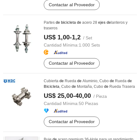
Contactar al Proveedor
Partes
de
bicicleta
de
acero 28
ejes
de
lanteros y
traseros
US$ 1,00-1,2
/ Set
Cantidad Mínima:
1.000 Sets
Contactar al Proveedor
Cubierta
de
Rueda
de
Aluminio, Cubo
de
Rueda
de
Bicicleta
, Cubo
de
Montaña, Cubo
de
Rueda Trasera
US$ 25,00-40,00
/ Pieza
Cantidad Mínima:
50 Piezas
Contactar al Proveedor
Buje
de
acero premium 36-Hole para un rendimiento