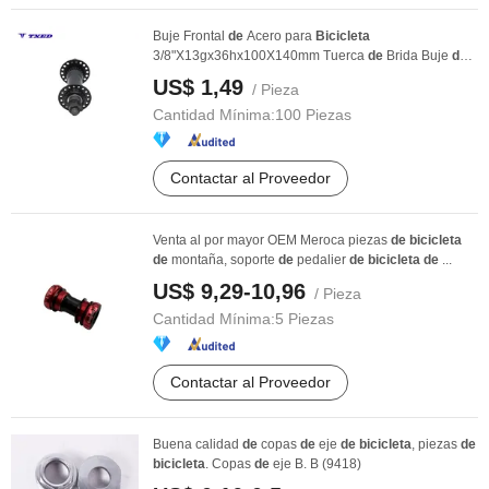
Buje Frontal
de
Acero para
Bicicleta
3/8"X13gx36hx100X140mm Tuerca
de
Brida Buje
de
Bicicleta
US$ 1,49
/ Pieza
Cantidad Mínima:
100 Piezas
Contactar al Proveedor
Venta al por mayor OEM Meroca piezas
de
bicicleta
de
montaña, soporte
de
pedalier
de
bicicleta
de
...
US$ 9,29-10,96
/ Pieza
Cantidad Mínima:
5 Piezas
Contactar al Proveedor
Buena calidad
de
copas
de
eje
de
bicicleta
, piezas
de
bicicleta
. Copas
de
eje B. B (9418)