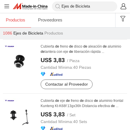
Productos
Proveedores
1086
Ejes de Bicicleta
Productos
Cubierta
de
freno
de
disco
de
aleación
de
aluminio
de
lantera con eje
de
liberación rápida ...
US$ 3,83
/ Pieza
Cantidad Mínima:
40 Piezas
Contactar al Proveedor
Cubierta
de
eje
de
freno
de
disco
de
aluminio frontal
Kunteng Kt-K68f 13gx36h Distancia efectiva
de
...
US$ 3,83
/ Set
Cantidad Mínima:
40 Sets