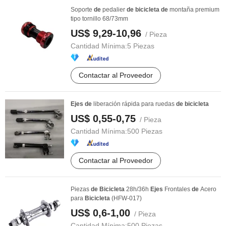
Soporte
de
pedalier
de
bicicleta
de
montaña premium
tipo tornillo 68/73mm
US$ 9,29-10,96
/ Pieza
Cantidad Mínima:
5 Piezas
Contactar al Proveedor
Ejes
de
liberación rápida para ruedas
de
bicicleta
US$ 0,55-0,75
/ Pieza
Cantidad Mínima:
500 Piezas
Contactar al Proveedor
Piezas
de
Bicicleta
28h/36h
Ejes
Frontales
de
Acero
para
Bicicleta
(HFW-017)
US$ 0,6-1,00
/ Pieza
Cantidad Mínima:
500 Piezas