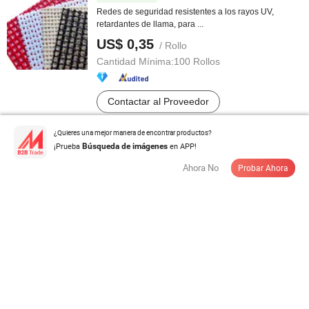
Redes de seguridad resistentes a los rayos UV,
retardantes de llama, para ...
US$ 0,35
/ Rollo
Cantidad Mínima:
100 Rollos
Contactar al Proveedor
¿Quieres una mejor manera de encontrar productos?
¡Prueba
en APP!
Búsqueda de imágenes
Cubierta de plástico resistente al agua PE para
Ahora No
Probar Ahora
protección en todas las ...
US$ 1.300,00-1.500,00
/ Tonelada
Cantidad Mínima:
5 Toneladas
Contactar al Proveedor
Fabricante de Lona de Alta Resistencia Lona de PVC