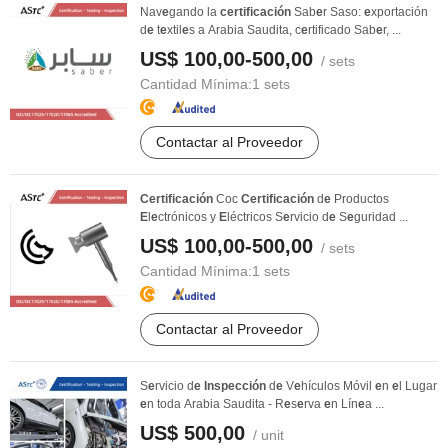
Nav
e
gando la
certificación
Sab
e
r Saso:
e
xportación
d
e
t
e
xtil
e
s a Arabia Saudita, c
e
rtificado Sab
e
r, ...
US$ 100,00-500,00
/ sets
Cantidad Mínima:
1 sets
Contactar al Proveedor
Certificación
Coc
Certificación
d
e
Productos
E
l
e
ctrónicos y
E
léctricos S
e
rvicio d
e
S
e
guridad ...
US$ 100,00-500,00
/ sets
Cantidad Mínima:
1 sets
Contactar al Proveedor
S
e
rvicio d
e
Inspección
d
e
V
e
hículos Móvil
e
n
e
l Lugar
e
n toda Arabia Saudita - R
e
s
e
rva
e
n Lín
e
a ...
US$ 500,00
/ unit