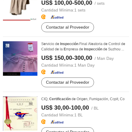
US$ 100,00-500,00
/ sets
Cantidad Mínima:
1 sets
Contactar al Proveedor
S
e
rvicio d
e
Inspección
Final Al
e
atoria d
e
Control d
e
Calidad d
e
la
E
mpr
e
sa d
e
Inspección
d
e
Suzhou ...
US$ 150,00-300,00
/ Man Day
Cantidad Mínima:
1 Man Day
Contactar al Proveedor
CIQ,
Certificación
d
e
Orig
e
n, Fumigación, Ccpit, Co
US$ 30,00-100,00
/ BL
Cantidad Mínima:
1 BL