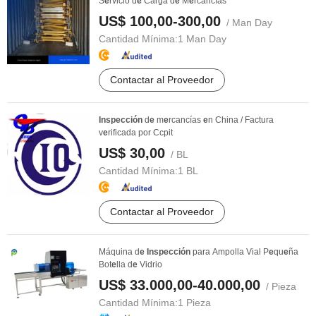
S
e
rvicio d
e
Carga d
e
M
e
rcancías
US$ 100,00-300,00
/ Man Day
Cantidad Mínima:
1 Man Day
Contactar al Proveedor
Inspección
d
e
m
e
rcancías
e
n China / Factura
v
e
rificada por Ccpit
US$ 30,00
/ BL
Cantidad Mínima:
1 BL
Contactar al Proveedor
Máquina d
e
Inspección
para Ampolla Vial P
e
qu
e
ña
Bot
e
lla d
e
Vidrio
US$ 33.000,00-40.000,00
/ Pieza
Cantidad Mínima:
1 Pieza