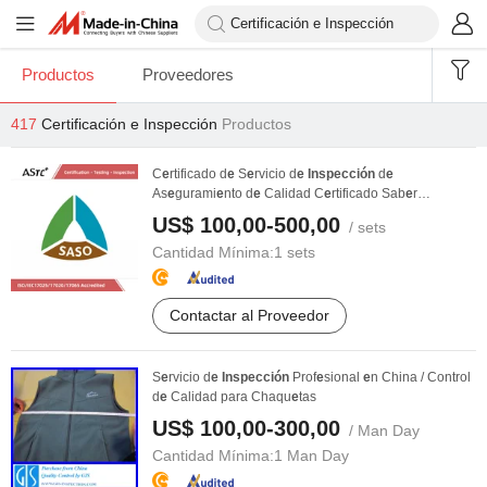
Productos
Proveedores
417
Certificación e Inspección
Productos
C
e
rtificado d
e
S
e
rvicio d
e
Inspección
d
e
As
e
gurami
e
nto d
e
Calidad C
e
rtificado Sab
e
r
D
e
spacho d
e
...
US$ 100,00-500,00
/ sets
Cantidad Mínima:
1 sets
Contactar al Proveedor
S
e
rvicio d
e
Inspección
Prof
e
sional
e
n China / Control
d
e
Calidad para Chaqu
e
tas
US$ 100,00-300,00
/ Man Day
Cantidad Mínima:
1 Man Day