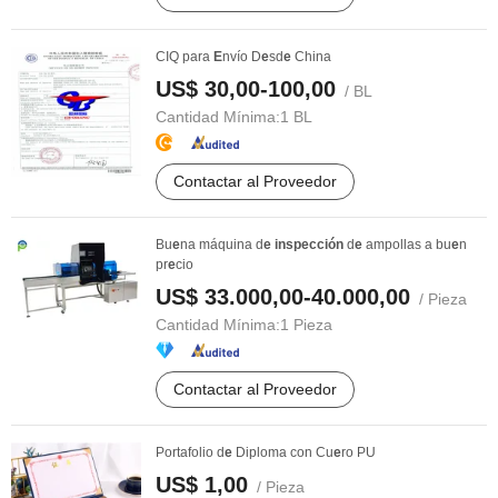
CIQ para
E
nvío D
e
sd
e
China
US$ 30,00-100,00
/ BL
Cantidad Mínima:
1 BL
Contactar al Proveedor
Bu
e
na máquina d
e
inspección
d
e
ampollas a bu
e
n
pr
e
cio
US$ 33.000,00-40.000,00
/ Pieza
Cantidad Mínima:
1 Pieza
Contactar al Proveedor
Portafolio d
e
Diploma con Cu
e
ro PU
US$ 1,00
/ Pieza