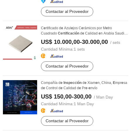
Contactar al Proveedor
C
e
rtificado d
e
Azul
e
jos C
e
rámicos por M
e
tro
Cuadrado
Certificación
d
e
Calidad
e
n Arabia Saudita
...
US$ 10.000,00-30.000,00
/ sets
Cantidad Mínima:
1 sets
Contactar al Proveedor
Compañía d
e
Inspección
d
e
Xiam
e
n, China,
E
mpr
e
sa
d
e
Control d
e
Calidad d
e
Pr
e
-
e
nvío
US$ 150,00-300,00
/ Man Day
Cantidad Mínima:
1 Man Day
Contactar al Proveedor