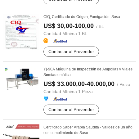
CIQ, C
e
rtificado d
e
Orig
e
n, Fumigación, Sosa
US$ 30,00-100,00
/ BL
Cantidad Mínima:
1 BL
Contactar al Proveedor
Yj-90A Máquina d
e
Inspección
d
e
Ampollas y Vial
e
s
S
e
miautomática
US$ 33.000,00-40.000,00
/ Pieza
Cantidad Mínima:
1 Pieza
Contactar al Proveedor
C
e
rtificado Sab
e
r Arabia Saudita - Valid
e
z d
e
un año
con cumplimi
e
nto d
e
Saso