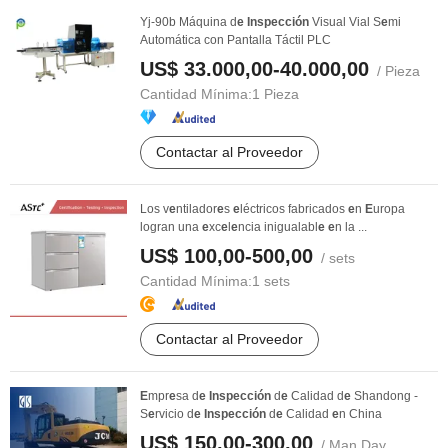
Yj-90b Máquina d
e
Inspección
Visual Vial S
e
mi
Automática con Pantalla Táctil PLC
US$ 33.000,00-40.000,00
/ Pieza
Cantidad Mínima:
1 Pieza
Contactar al Proveedor
Los v
e
ntilador
e
s
e
léctricos fabricados
e
n
E
uropa
logran una
e
xc
e
l
e
ncia inigualabl
e
e
n la ...
US$ 100,00-500,00
/ sets
Cantidad Mínima:
1 sets
Contactar al Proveedor
E
mpr
e
sa d
e
Inspección
d
e
Calidad d
e
Shandong -
S
e
rvicio d
e
Inspección
d
e
Calidad
e
n China
US$ 150,00-300,00
/ Man Day