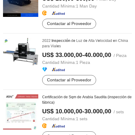
Cantidad Mínima:
1 Man Day
Contactar al Proveedor
2022
Inspección
d
e
Luz d
e
Alta V
e
locidad
e
n China
para Vial
e
s
US$ 33.000,00-40.000,00
/ Pieza
Cantidad Mínima:
1 Pieza
Contactar al Proveedor
Certificación de Sqm de Arabia Saudita (inspección de
fábrica)
US$ 10.000,00-30.000,00
/ sets
Cantidad Mínima:
1 sets