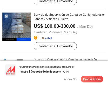
Contactar al Proveedor
Servicio de Supervisión de Carga de Contenedores en
Fábrica / Almacén / Puerto
US$ 100,00-300,00
/ Man Day
Cantidad Mínima:
1 Man Day
Contactar al Proveedor
Precio de fábrica Yj-90A Máquina de inspección
semiautomática de ampollas y ...
¿Quieres una mejor manera de encontrar productos?
US$ 33.000,00-40.000,00
¡Prueba
en APP!
/ Pieza
Búsqueda de imágenes
Cantidad Mínima:
1 Pieza
Ahora No
Probar Ahora
Contactar al Proveedor
Certificado de M2 de Tablero de Alambre Certificación