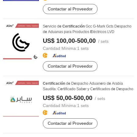
Contactar al Proveedor
S
e
rvicio d
e
Certificación
Gcc G-Mark Gcts D
e
spacho
d
e
Aduanas para Productos
E
léctricos LVD
US$ 100,00-500,00
/ sets
Cantidad Mínima:
1 sets
Contactar al Proveedor
Certificación
d
e
D
e
spacho Aduan
e
ro d
e
Arabia
Saudita: C
e
rtificado Sab
e
r y C
e
rtificados d
e
D
e
spacho
US$ 50,00-500,00
/ sets
Cantidad Mínima:
1 sets
Contactar al Proveedor