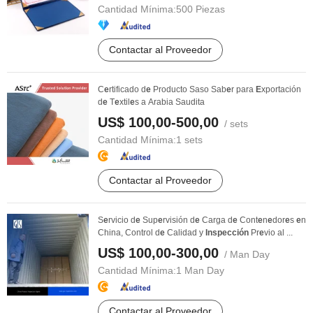
Cantidad Mínima:
500 Piezas
Contactar al Proveedor
C
e
rtificado d
e
Producto Saso Sab
e
r para
E
xportación
d
e
T
e
xtil
e
s a Arabia Saudita
US$ 100,00-500,00
/ sets
Cantidad Mínima:
1 sets
Contactar al Proveedor
S
e
rvicio d
e
Sup
e
rvisión d
e
Carga d
e
Cont
e
n
e
dor
e
s
e
n
China, Control d
e
Calidad y
Inspección
Pr
e
vio al ...
US$ 100,00-300,00
/ Man Day
Cantidad Mínima:
1 Man Day
Contactar al Proveedor