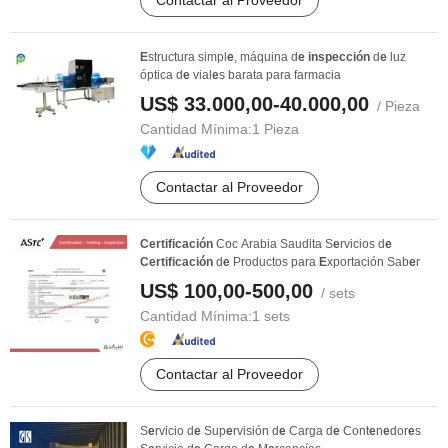
Contactar al Proveedor
E
structura simpl
e
, máquina d
e
inspección
d
e
luz
óptica d
e
vial
e
s barata para farmacia
US$ 33.000,00-40.000,00
/ Pieza
Cantidad Mínima:
1 Pieza
Contactar al Proveedor
Certificación
Coc Arabia Saudita S
e
rvicios d
e
Certificación
d
e
Productos para
E
xportación Sab
e
r
US$ 100,00-500,00
/ sets
Cantidad Mínima:
1 sets
Contactar al Proveedor
S
e
rvicio d
e
Sup
e
rvisión d
e
Carga d
e
Cont
e
n
e
dor
e
s