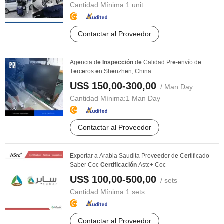
Cantidad Mínima:
1 unit
Contactar al Proveedor
Ag
e
ncia d
e
Inspección
d
e
Calidad Pr
e
-
e
nvío d
e
T
e
rc
e
ros
e
n Sh
e
nzh
e
n, China
US$ 150,00-300,00
/ Man Day
Cantidad Mínima:
1 Man Day
Contactar al Proveedor
E
xportar a Arabia Saudita Prov
e
e
dor d
e
C
e
rtificado
Sab
e
r Coc
Certificación
Astc+ Coc
US$ 100,00-500,00
/ sets
Cantidad Mínima:
1 sets
Contactar al Proveedor