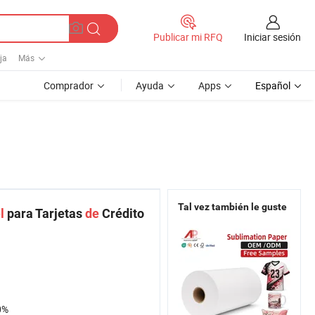
Iniciar sesión
Publicar mi RFQ
ja
Más
Comprador
Ayuda
Apps
Español
Tal vez también le guste
l
para Tarjetas
de
Crédito
0%