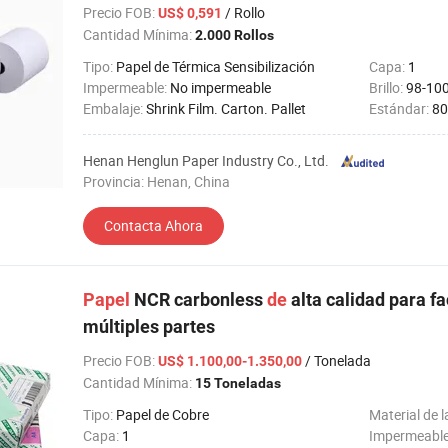
Precio FOB
:
/ Rollo
US$ 0,591
Cantidad Mínima:
2.000 Rollos
Tipo:
Papel de Térmica Sensibilización
Capa:
1
Impermeable:
No impermeable
Brillo:
98-10
Embalaje:
Shrink Film. Carton. Pallet
Estándar:
8
Henan Henglun Paper Industry Co., Ltd.
Provincia: Henan, China
Contacta Ahora
Papel
NCR carbonless
de
alta calidad para 
múltiples partes
Precio FOB
:
/ Tonelada
US$ 1.100,00-1.350,00
Cantidad Mínima:
15 Toneladas
Tipo:
Papel de Cobre
Material de l
Capa:
1
Impermeabl