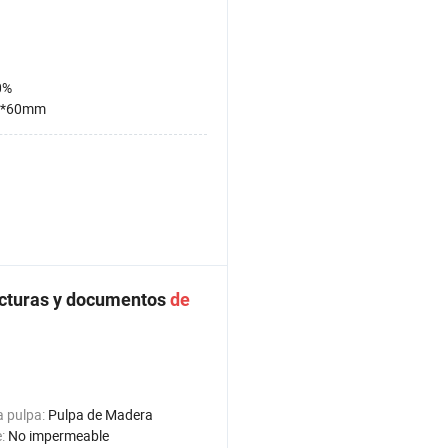
0%
0*60mm
facturas y documentos
de
a pulpa:
Pulpa de Madera
e:
No impermeable