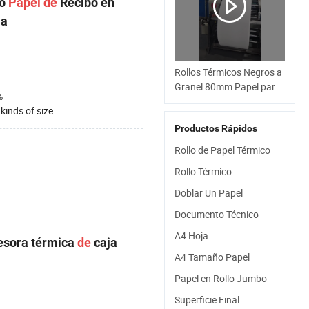
co
Papel
de
Recibo en
ja
Rollos Térmicos Negros a
Granel 80mm Papel para
%
Tarjetas de Crédito 80X80
l kinds of size
Banco
Productos Rápidos
Rollo de Papel Térmico
Rollo Térmico
Doblar Un Papel
Documento Técnico
A4 Hoja
esora térmica
de
caja
A4 Tamaño Papel
Papel en Rollo Jumbo
Superficie Final