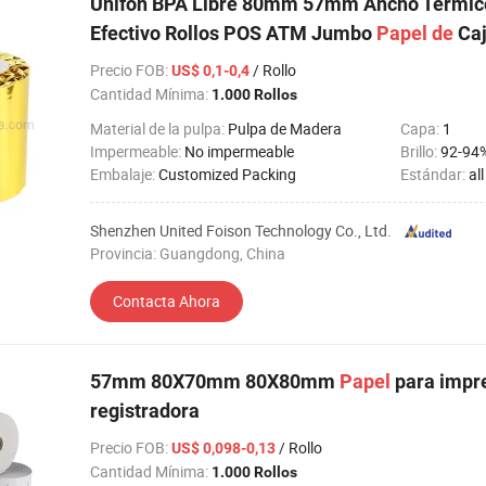
Unifon BPA Libre 80mm 57mm Ancho Térmi
Efectivo Rollos POS ATM Jumbo
Papel
de
Ca
Precio FOB
:
/ Rollo
US$ 0,1-0,4
Cantidad Mínima:
1.000 Rollos
Material de la pulpa:
Pulpa de Madera
Capa:
1
Impermeable:
No impermeable
Brillo:
92-94
Embalaje:
Customized Packing
Estándar:
al
Shenzhen United Foison Technology Co., Ltd.
Provincia: Guangdong, China
Contacta Ahora
57mm 80X70mm 80X80mm
Papel
para impr
registradora
Precio FOB
:
/ Rollo
US$ 0,098-0,13
Cantidad Mínima:
1.000 Rollos