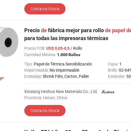
Contacta Ahora
Precio
de
fábrica mejor para rollo
de
papel
d
para todas las impresoras térmicas
Precio FOB
:
/ Rollo
US$ 0,05-0,5
Cantidad Mínima:
1.000 Rollos
Tipo:
Papel de Térmica Sensibilización
Capa:
1
Impermeable:
No impermeable
Brillo:
92-94
Embalaje:
Shrink Film, Carton, Pallet
Estándar:
50
Xinxiang Heshuo New Materials Co., Ltd.
Provincia: Henan, China
Contacta Ahora