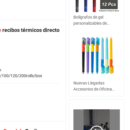
Bolígrafos de gel
personalizables de
primera calidad Snowhite
e
recibos térmicos directo
para estudiantes, hechos
de plástico, para
promoción
%
/100/120/200rolls/box
Nuevas Llegadas
Accesorios de Oficina
Papelería Bolígrafo de Gel
de Color Multicolor
Bolígrafo Borrable
Friction