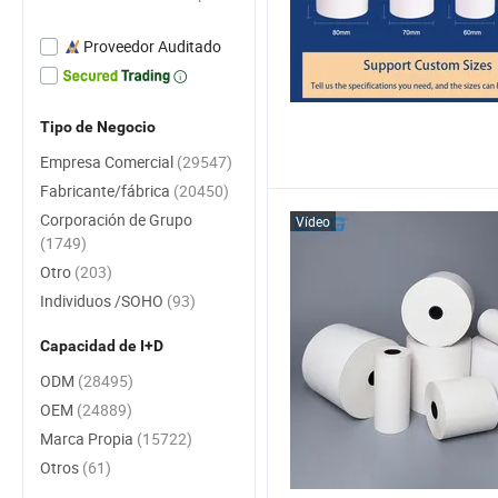
Proveedor Auditado
Tipo de Negocio
Empresa Comercial
(29547)
Fabricante/fábrica
(20450)
Corporación de Grupo
Vídeo
(1749)
Otro
(203)
Individuos /SOHO
(93)
Capacidad de I+D
ODM
(28495)
OEM
(24889)
Marca Propia
(15722)
Otros
(61)