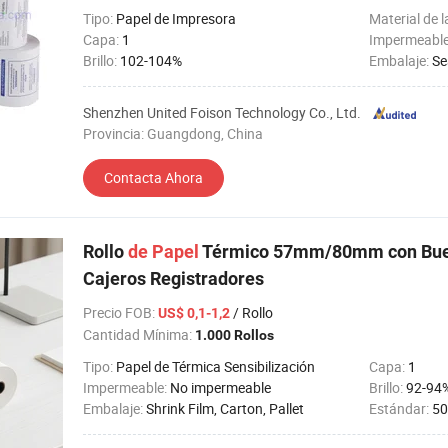
Tipo:
Papel de Impresora
Material de l
Capa:
1
Impermeabl
Brillo:
102-104%
Embalaje:
Se
Shenzhen United Foison Technology Co., Ltd.
Provincia: Guangdong, China
Contacta Ahora
Rollo
de
Papel
Térmico 57mm/80mm con Buen
Cajeros Registradores
Precio FOB
:
/ Rollo
US$ 0,1-1,2
Cantidad Mínima:
1.000 Rollos
Tipo:
Papel de Térmica Sensibilización
Capa:
1
Impermeable:
No impermeable
Brillo:
92-94
Embalaje:
Shrink Film, Carton, Pallet
Estándar:
50