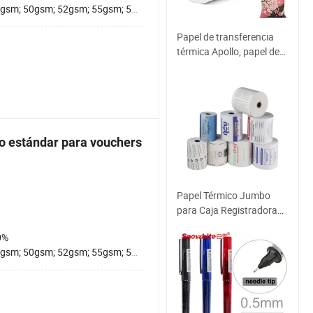
sm; 50gsm; 52gsm; 55gsm; 58gsm; 60gsm; 65gsm;
Papel de transferencia
térmica Apollo, papel de
sublimación recubierto
para impresora de
sublimación digital
o estándar para vouchers
Papel Térmico Jumbo
para Caja Registradora
Libre de BPA Rollos de
0%
Impresión Autoadhesivos
sm; 50gsm; 52gsm; 55gsm; 58gsm; 60gsm; 65gsm;
80mm 57mm