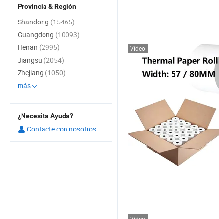
Provincia & Región
Shandong
(15465)
Guangdong
(10093)
Henan
(2995)
Vídeo
Jiangsu
(2054)
Zhejiang
(1050)
más
¿Necesita Ayuda?
Contacte con nosotros.
Vídeo