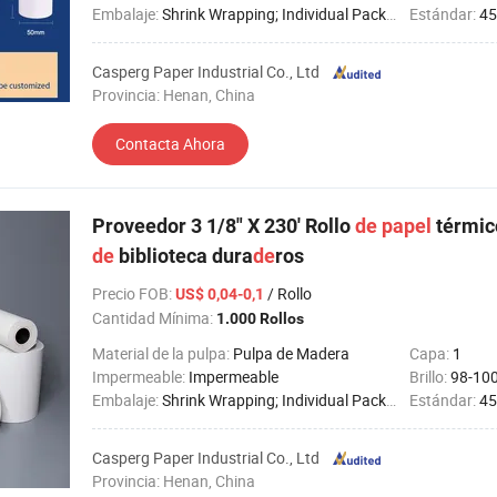
Embalaje:
Shrink Wrapping; Individual Packing, OEM Packing;
Estándar:
45g
Casperg Paper Industrial Co., Ltd
Provincia: Henan, China
Contacta Ahora
Proveedor 3 1/8" X 230' Rollo
de
papel
térmic
de
biblioteca dura
de
ros
Precio FOB
:
/ Rollo
US$ 0,04-0,1
Cantidad Mínima:
1.000 Rollos
Material de la pulpa:
Pulpa de Madera
Capa:
1
Impermeable:
Impermeable
Brillo:
98-10
Embalaje:
Shrink Wrapping; Individual Packing, OEM Packing;
Estándar:
45g
Casperg Paper Industrial Co., Ltd
Provincia: Henan, China