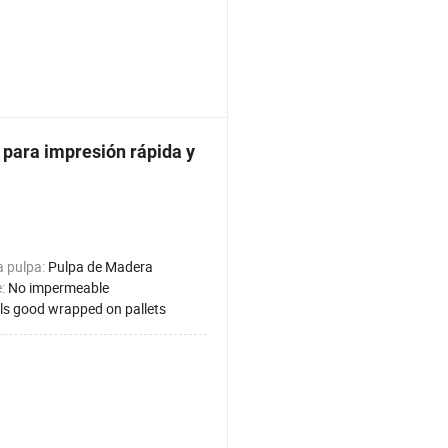
d para impresión rápida y
a pulpa:
Pulpa de Madera
e:
No impermeable
lls good wrapped on pallets