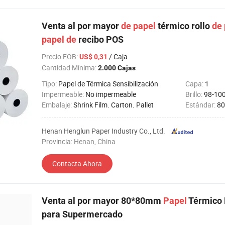
Venta al por mayor
de
papel
térmico rollo
de
papel
de
recibo POS
Precio FOB
:
/ Caja
US$ 0,31
Cantidad Mínima:
2.000 Cajas
Tipo:
Papel de Térmica Sensibilización
Capa:
1
Impermeable:
No impermeable
Brillo:
98-10
Embalaje:
Shrink Film. Carton. Pallet
Estándar:
8
Henan Henglun Paper Industry Co., Ltd.
Provincia: Henan, China
Contacta Ahora
Venta al por mayor 80*80mm
Papel
Térmico 
para Supermercado