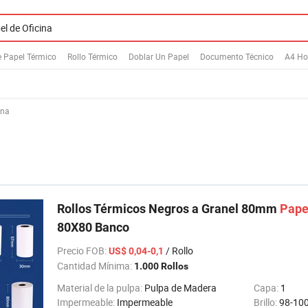
e Papel Térmico
Rollo Térmico
Doblar Un Papel
Documento Técnico
A4 Ho
ina
Rollos Térmicos Negros a Granel 80mm
Pape
80X80 Banco
Precio FOB
:
/ Rollo
US$ 0,04-0,1
Cantidad Mínima:
1.000 Rollos
Material de la pulpa:
Pulpa de Madera
Capa:
1
Impermeable:
Impermeable
Brillo:
98-10