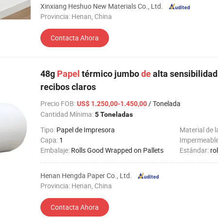
Xinxiang Heshuo New Materials Co., Ltd.
Provincia: Henan, China
Contacta Ahora
48g
Papel
térmico jumbo
de
alta sensibilida
recibos claros
Precio FOB
:
/ Tonelada
US$ 1.250,00-1.450,00
Cantidad Mínima:
5 Toneladas
Tipo:
Papel de Impresora
Material de l
Capa:
1
Impermeabl
Embalaje:
Rolls Good Wrapped on Pallets
Estándar:
ro
Henan Hengda Paper Co., Ltd.
Provincia: Henan, China
Contacta Ahora