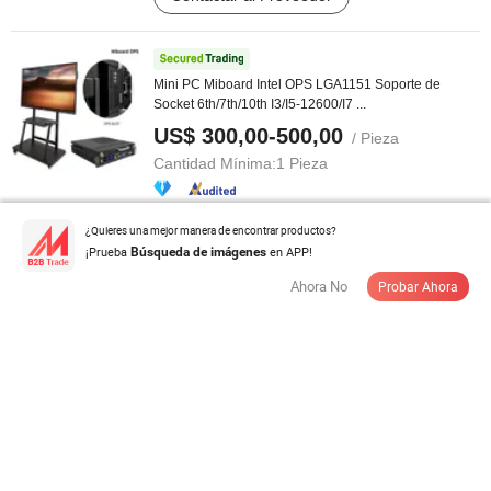
Mini PC Miboard Intel OPS LGA1151 Soporte de
Socket 6th/7th/10th I3/I5-12600/I7 ...
US$ 300,00-500,00
/ Pieza
Cantidad Mínima:
1 Pieza
Contactar al Proveedor
¿Quieres una mejor manera de encontrar productos?
¡Prueba
en APP!
Búsqueda de imágenes
Ahora No
Probar Ahora
Dispositivo de formación en habilidades de
desensamble y mantenimiento de ...
US$ 2.800,00-3.500,00
/ Pieza
Cantidad Mínima:
1 Pieza
Contactar al Proveedor