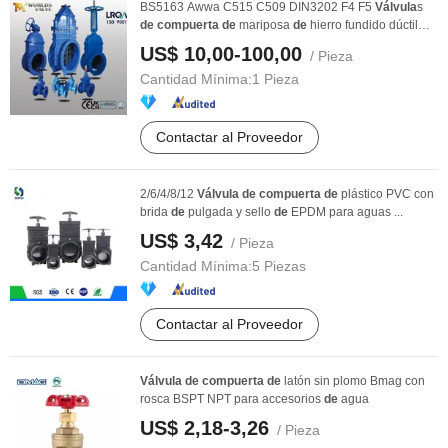
BS5163 Awwa C515 C509 DIN3202 F4 F5
Válvula
s
de
compuerta
de
mariposa
de
hierro fundido dúctil
con ...
US$ 10,00-100,00
/ Pieza
Cantidad Mínima:
1 Pieza
Contactar al Proveedor
2/6/4/8/12
Válvula
de
compuerta
de
plástico PVC con
brida
de
pulgada y sello
de
EPDM para aguas ...
US$ 3,42
/ Pieza
Cantidad Mínima:
5 Piezas
Contactar al Proveedor
Válvula
de
compuerta
de
latón sin plomo Bmag con
rosca BSPT NPT para accesorios
de
agua
US$ 2,18-3,26
/ Pieza