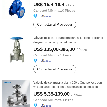
US$ 15,4-16,4
/ Pieza
Cantidad Mínima:
10 Piezas
Contactar al Proveedor
Válvula
de
control dura
de
ra para soluciones eficientes
de
gestión
de
campos petroleros
US$ 135,00-386,00
/ Pieza
Cantidad Mínima:
1 Pieza
Contactar al Proveedor
Válvula
de
compuerta
plana 150lb Cuerpo Wcb con
vástago ascen
de
nte para sistemas
de
tuberías
de
gas
...
US$ 5,35-139,00
/ Pieza
Cantidad Mínima:
5 Piezas