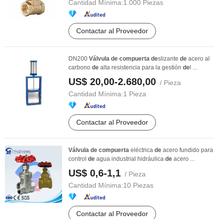
Cantidad Mínima:
1.000 Piezas
Contactar al Proveedor
DN200
Válvula
de
compuerta
de
slizante
de
acero al
carbono
de
alta resistencia para la gestión
de
l ...
US$ 20,00-2.680,00
/ Pieza
Cantidad Mínima:
1 Pieza
Contactar al Proveedor
Válvula
de
compuerta
eléctrica
de
acero fundido para
control
de
agua industrial hidráulica
de
acero ...
US$ 0,6-1,1
/ Pieza
Cantidad Mínima:
10 Piezas
Contactar al Proveedor