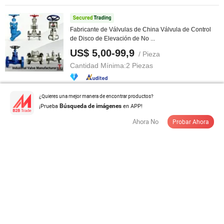
Fabricante de Válvulas de China Válvula de Control
de Disco de Elevación de No ...
US$ 5,00-99,9
/ Pieza
Cantidad Mínima:
2 Piezas
Contactar al Proveedor
¿Quieres una mejor manera de encontrar productos?
¡Prueba
en APP!
Búsqueda de imágenes
Ahora No
Probar Ahora
Válvula de control operada por piloto multifuncional
personalizable premium
US$ 50,00-5.000,00
/ Pieza
Cantidad Mínima:
1 Pieza
Contactar al Proveedor