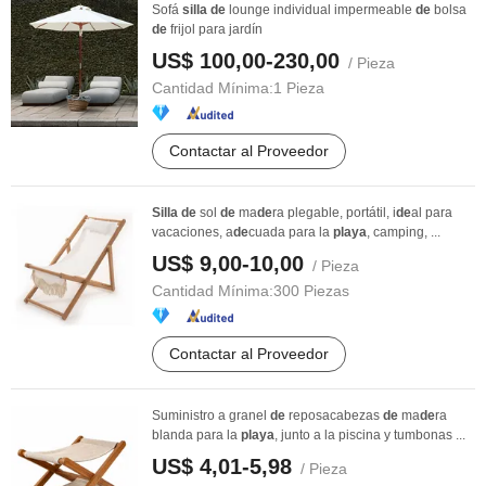
Sofá
silla
de
lounge individual impermeable
de
bolsa
de
frijol para jardín
US$ 100,00-230,00
/ Pieza
Cantidad Mínima:
1 Pieza
Contactar al Proveedor
Silla
de
sol
de
ma
de
ra plegable, portátil, i
de
al para
vacaciones, a
de
cuada para la
playa
, camping, ...
US$ 9,00-10,00
/ Pieza
Cantidad Mínima:
300 Piezas
Contactar al Proveedor
Suministro a granel
de
reposacabezas
de
ma
de
ra
blanda para la
playa
, junto a la piscina y tumbonas ...
US$ 4,01-5,98
/ Pieza