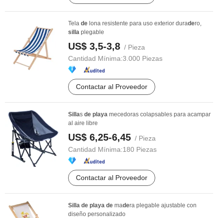
Tela
de
lona resistente para uso exterior dura
de
ro,
silla
plegable
US$ 3,5-3,8
/ Pieza
Cantidad Mínima:
3.000 Piezas
Contactar al Proveedor
Silla
s
de
playa
mecedoras colapsables para acampar
al aire libre
US$ 6,25-6,45
/ Pieza
Cantidad Mínima:
180 Piezas
Contactar al Proveedor
Silla
de
playa
de
ma
de
ra plegable ajustable con
diseño personalizado