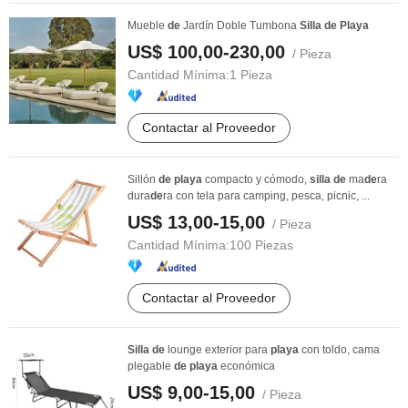
Mueble
de
Jardín Doble Tumbona
Silla
de
Playa
US$ 100,00-230,00
/ Pieza
Cantidad Mínima:
1 Pieza
Contactar al Proveedor
Sillón
de
playa
compacto y cómodo,
silla
de
ma
de
ra
dura
de
ra con tela para camping, pesca, picnic, ...
US$ 13,00-15,00
/ Pieza
Cantidad Mínima:
100 Piezas
Contactar al Proveedor
Silla
de
lounge exterior para
playa
con toldo, cama
plegable
de
playa
económica
US$ 9,00-15,00
/ Pieza