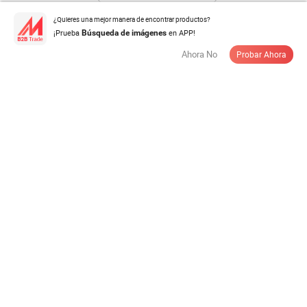
¿Quieres una mejor manera de encontrar productos?
¡Prueba
en APP!
Búsqueda de imágenes
Jardín Arte Metal Cobre desnudo Señora Bronce Nude
Ahora No
Probar Ahora
Mujer Estatua Escultura de ...
US$ 1.699,00-2.999,00
/ Pieza
Cantidad Mínima:
1 Pieza
Contactar al Proveedor
Decoración de Paisaje 304 Salida de Agua de Acero
Inoxidable para Jardín de ...
US$ 26,00-29,00
/ Pieza
Cantidad Mínima:
20 Piezas
Contactar al Proveedor
Escultura tallada al aire libre de piedra blanca, fuente