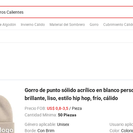
de Algodón
Invierno Cálido
Material del Sombrero
Gorro
Cubrimiento Cálid
Gorro de punto sólido acrílico en blanco pers
brillante, liso, estilo hip hop, frío, cálido
Precio FOB
:
/ Pieza
US$ 0,8-3,5
Cantidad Mínima:
50 Piezas
Género aplicable:
Unisex
Usuario apli
Borde:
Con Brim
Color:
Colori