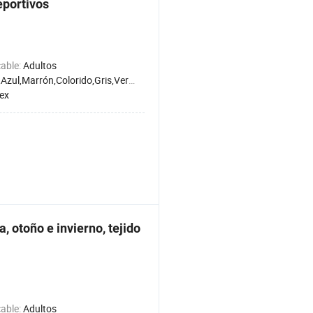
eportivos
cable:
Adultos
rrón,Colorido,Gris,Verde,Naranja,Morado,Rojo,Blanco,Amarillo
ex
, otoño e invierno, tejido
cable:
Adultos