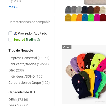
(1230)
más
Características de compañía
Proveedor Auditado
Vídeo
Tipo de Negocio
Empresa Comercial
(18563)
Fabricante/fábrica
(14551)
Otro
(238)
Individuos /SOHO
(196)
Corporación de Grupo
(129)
Capacidad de I+D
OEM
(17346)
ODM
(16462)