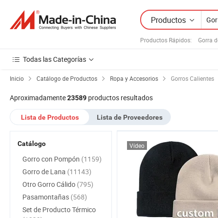
Productos
Productos Rápidos
:
Gorra 
Todas las Categorías
Inicio
Catálogo de Productos
Ropa y Accesorios
Gorros Calientes
Aproximadamente
productos resultados
23589
Lista de Productos
Lista de Proveedores
Catálogo
Vídeo
Gorro con Pompón
(1159)
Gorro de Lana
(11143)
Otro Gorro Cálido
(795)
Pasamontañas
(568)
Set de Producto Térmico