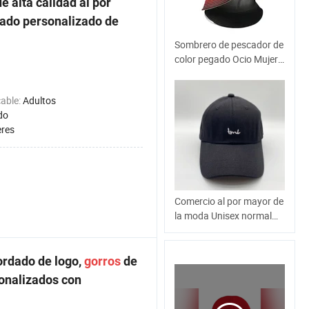
e alta calidad al por
ado personalizado de
Sombrero de pescador de
color pegado Ocio Mujer
chica tapa de la cuenca
del gradiente
cable:
Adultos
do
res
Comercio al por mayor de
la moda Unisex normal
exterior ajustable pesado
bordado de algodón
Snapback Hat Papá
bordado de logo,
gorros
de
Sport Gorra de béisbol
onalizados con