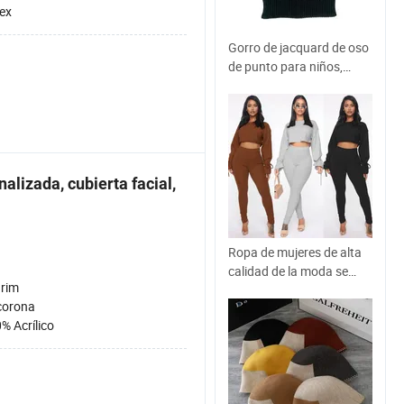
ex
Gorro de jacquard de oso
de punto para niños,
moda de invierno cálida
alizada, cubierta facial,
Ropa de mujeres de alta
calidad de la moda se
rim
adapten a las mujeres
corona
expuestas ombligo
% Acrílico
Conjunto de dos piezas
de tejido