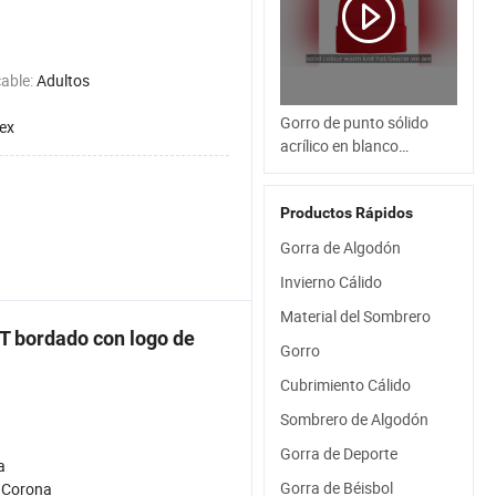
cable:
Adultos
Gorro de punto sólido
ex
acrílico en blanco
personalizado al por
mayor, brillante, liso,
Productos Rápidos
estilo hip hop, frío, cálido
Gorra de Algodón
Invierno Cálido
Material del Sombrero
ET bordado con logo de
Gorro
Cubrimiento Cálido
Sombrero de Algodón
Gorra de Deporte
a
Gorra de Béisbol
 Corona