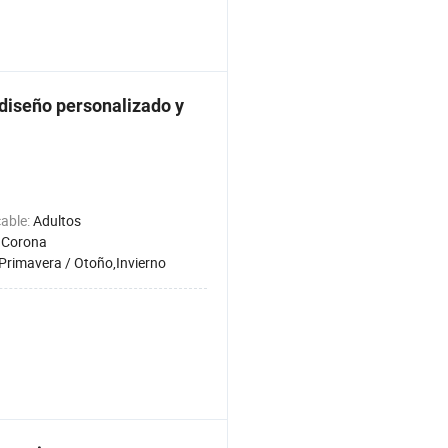
diseño personalizado y
cable:
Adultos
 Corona
Primavera / Otoño,Invierno