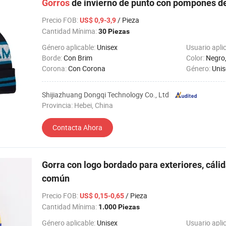
Gorros
de invierno de punto con pompones d
Precio FOB
:
/ Pieza
US$ 0,9-3,9
Cantidad Mínima:
30 Piezas
Género aplicable:
Unisex
Usuario apli
Borde:
Con Brim
Color:
Negro,Azul,Ma
Corona:
Con Corona
Género:
Unis
Shijiazhuang Dongqi Technology Co., Ltd
Provincia: Hebei, China
Contacta Ahora
Gorra con logo bordado para exteriores, cálida
común
Precio FOB
:
/ Pieza
US$ 0,15-0,65
Cantidad Mínima:
1.000 Piezas
Género aplicable:
Unisex
Usuario apli