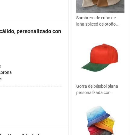
Sombrero de cubo de
lana spliced de otoño
nuevo
 cálido, personalizado con
a
corona
er
Gorra de béisbol plana
personalizada con
bordado y estampado 5
al por mayor, nueva
moda, ocio, deportes,
gorra de golf