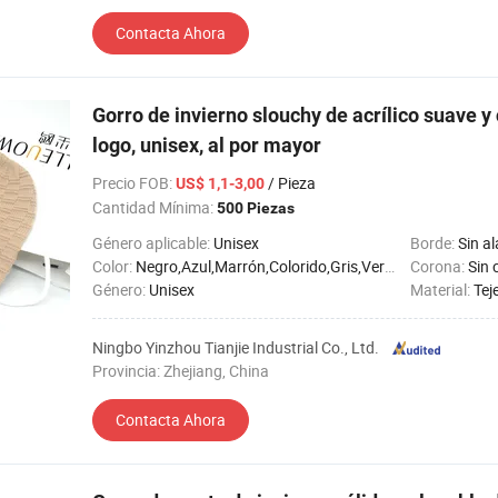
Contacta Ahora
Gorro de invierno slouchy de acrílico suave y
logo, unisex, al por mayor
Precio FOB
:
/ Pieza
US$ 1,1-3,00
Cantidad Mínima:
500 Piezas
Género aplicable:
Unisex
Borde:
Sin al
Color:
Negro,Azul,Marrón,Colorido,Gris,Verde,Naranja,Morado,Rojo,Blanco,Amarillo
Corona:
Sin 
Género:
Unisex
Material:
Tej
Ningbo Yinzhou Tianjie Industrial Co., Ltd.
Provincia: Zhejiang, China
Contacta Ahora