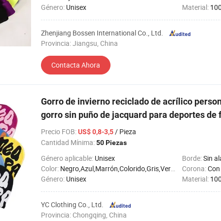
Género:
Unisex
Material:
100
Zhenjiang Bossen International Co., Ltd.
Provincia: Jiangsu, China
Contacta Ahora
Gorro de invierno reciclado de acrílico perso
gorro sin puño de jacquard para deportes de 
Precio FOB
:
/ Pieza
US$ 0,8-3,5
Cantidad Mínima:
50 Piezas
Género aplicable:
Unisex
Borde:
Sin al
Color:
Negro,Azul,Marrón,Colorido,Gris,Verde,Naranja,Morado,Rojo,Blanco,Amarillo
Corona:
Con
Género:
Unisex
Material:
100
YC Clothing Co., Ltd.
Provincia: Chongqing, China