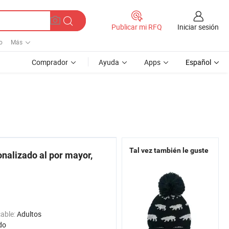
Iniciar sesión
Publicar mi RFQ
o
Más
Comprador
Ayuda
Apps
Español
Tal vez también le guste
onalizado al por mayor,
cable:
Adultos
do