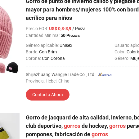
Gorro de punto de invierno cálido y plegable d
mayor para hombres/mujeres 100% con bord
acrílico para niños
Precio FOB
:
/ Pieza
US$ 0,8-3,9
Cantidad Mínima:
50 Piezas
Género aplicable:
Unisex
Usuario apli
Borde:
Con Brim
Color:
Colori
Corona:
Con Corona
Género:
Muje
Shijiazhuang Wangjie Trade Co., Ltd
Provincia: Hebei, China
Contacta Ahora
Gorro de jacquard de alta calidad, invierno, 
club deportivo,
gorros
de hockey,
gorros
pers
pompones, fabricación de
gorros