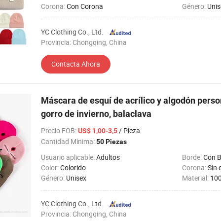
Corona:
Con Corona
Género:
Unis
YC Clothing Co., Ltd.
Provincia: Chongqing, China
Contacta Ahora
Máscara de esquí de acrílico y algodón person
gorro de invierno, balaclava
Precio FOB
:
/ Pieza
US$ 1,00-3,5
Cantidad Mínima:
50 Piezas
Usuario aplicable:
Adultos
Borde:
Con B
Color:
Colorido
Corona:
Sin 
Género:
Unisex
Material:
100
YC Clothing Co., Ltd.
Provincia: Chongqing, China