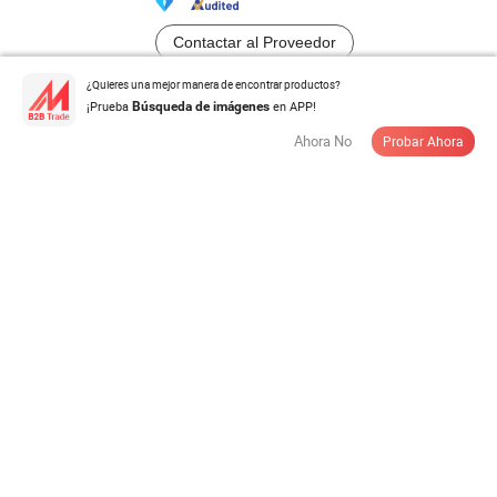
Contactar al Proveedor
¿Quieres una mejor manera de encontrar productos?
¡Prueba
en APP!
Búsqueda de imágenes
Ropa de baño de lujo de microfibra de coral con logo
Ahora No
Probar Ahora
personalizado para mujeres ...
US$ 5,00-6,00
/ Pieza
Cantidad Mínima:
100 Piezas
Contactar al Proveedor
Pijamas de bambú suave de manga corta, camiseta de
noche oversize, ropa de ...
US$ 7,2-8,9
/ Pieza
Cantidad Mínima:
200 Piezas